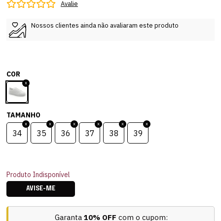
Avalie
Nossos clientes ainda não avaliaram este produto
COR
TAMANHO
34
35
36
37
38
39
Produto Indisponível
AVISE-ME
Garanta
10% OFF
com o cupom: