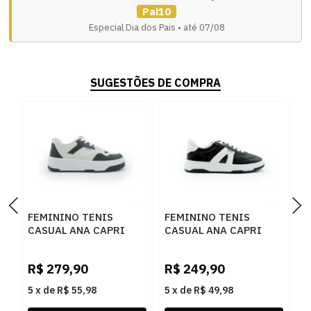
Pai10
Especial Dia dos Pais • até 07/08
SUGESTÕES DE COMPRA
FEMININO TENIS
FEMININO TENIS
F
CASUAL ANA CAPRI
CASUAL ANA CAPRI
C
C3053300010003
C3065000020030
C
R
BRANCO PRETO
PRETO BRANCO
B
R$
279,90
R$
249,90
R
5
x
de
R$ 55,98
5
x
de
R$ 49,98
5