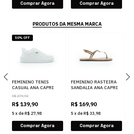
PRODUTOS DA MESMA MARCA
50% OFF
FEMININO TENIS
FEMININO RASTEIRA
F
CASUAL ANA CAPRI
SANDALIA ANA CAPRI
C
C3072300010001
C3029400030025
C
R$
279,90
BRANCO
AMBAR
C
R$
139,90
R$
169,90
R
5
x
de
R$ 27,98
5
x
de
R$ 33,98
5