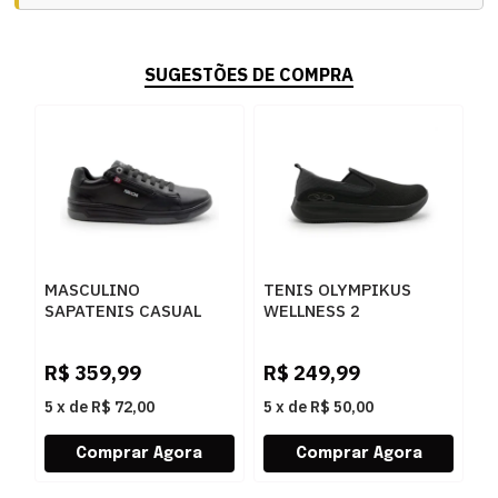
SUGESTÕES DE COMPRA
MASCULINO
TENIS OLYMPIKUS
T
SAPATENIS CASUAL
WELLNESS 2
L
FERRACINI 8052 617 A
MASCULINO PRETO -
2
DUBAY PRETO - DUBAY
259828
R$
359,99
R$
249,99
R
PRETO
5
x
de
R$ 72,00
5
x
de
R$ 50,00
5