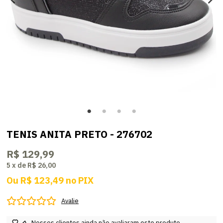
TENIS ANITA PRETO - 276702
R$ 129,99
5
x
de
R$ 26,00
Ou
R$ 123,49
no
PIX
Avalie
Nossos clientes ainda não avaliaram este produto