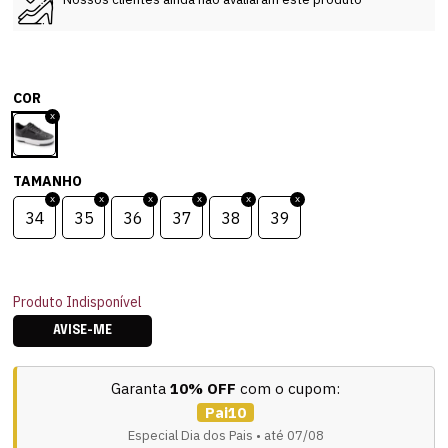
COR
TAMANHO
34
35
36
37
38
39
Produto Indisponível
AVISE-ME
Garanta
10% OFF
com o cupom:
Pai10
Especial Dia dos Pais • até 07/08