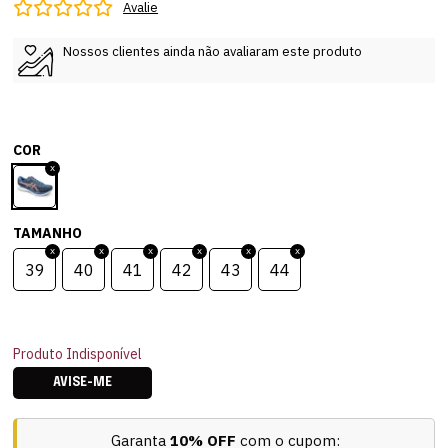
Avalie
Nossos clientes ainda não avaliaram este produto
COR
TAMANHO
39
40
41
42
43
44
Produto Indisponível
AVISE-ME
Garanta
10% OFF
com o cupom: