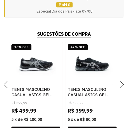
Pai10
Especial Dia dos Pais • até 07/08
SUGESTÕES DE COMPRA
16% OFF
42% OFF
TENIS MASCULINO
TENIS MASCULINO
T
CASUAL ASICS GEL-
CASUAL ASICS GEL-
R
HYPERSONIC 5
QUANTUM 360 CTW
1
R$
599,99
R$
699,99
1011C015 004PRETO
1201B018 004PRETO
R$
499,99
R$
399,99
R
5
x
de
R$ 100,00
5
x
de
R$ 80,00
5