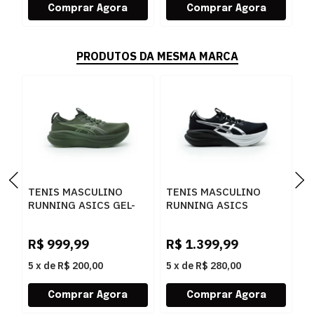
PRODUTOS DA MESMA MARCA
TENIS MASCULINO
TENIS MASCULINO
T
RUNNING ASICS GEL-
RUNNING ASICS
R
NIMBUS 1011C127P-
1011C214.001 001
P
R
200 200KHAKIGREEN
0
R$
999,99
R$
1.399,99
R
5
x
de
R$ 200,00
5
x
de
R$ 280,00
5