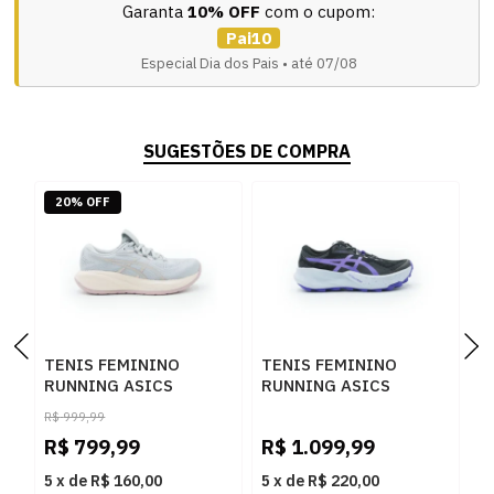
Garanta
10% OFF
com o cupom:
Pai10
Especial Dia dos Pais • até 07/08
SUGESTÕES DE COMPRA
20% OFF
TENIS FEMININO
TENIS FEMININO
T
RUNNING ASICS
RUNNING ASICS
R
CUMULUS 28
FUJITRABUC
K
R$
999,99
1012B916.020 020
1012B938.001 001
1
R$
799,99
R$
1.099,99
R
5
x
de
R$ 160,00
5
x
de
R$ 220,00
5