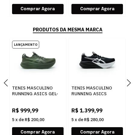
PRODUTOS DA MESMA MARCA
TENIS MASCULINO
TENIS MASCULINO
T
RUNNING ASICS GEL-
RUNNING ASICS
R
NIMBUS 1011C127P-
1011C214.001 001
P
R
200 200KHAKIGREEN
0
R$
999,99
R$
1.399,99
R
5
x
de
R$ 200,00
5
x
de
R$ 280,00
5