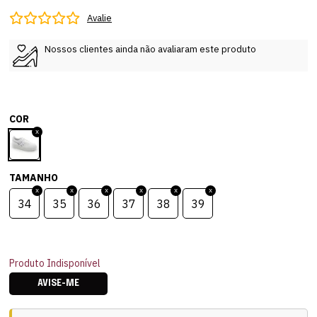
Avalie
Nossos clientes ainda não avaliaram este produto
COR
TAMANHO
34
35
36
37
38
39
Produto Indisponível
AVISE-ME