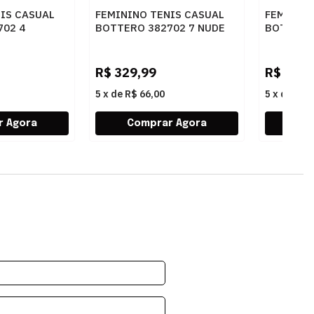
IS CASUAL
FEMININO TENIS CASUAL
FEMININO
702 4
BOTTERO 382702 7 NUDE
BOTTERO
R$
329,99
R$
489,
5
x
de
R$ 66,00
5
x
de
R$ 