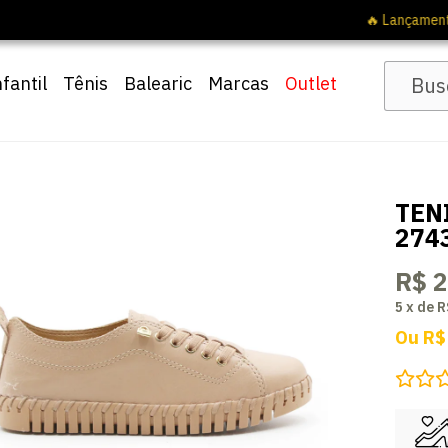
🔖 10% OFF com cupom
Pai10
nfantil
Tênis
Balearic
Marcas
Outlet
TEN
274
R$ 
5
x
de
R
Ou
R$