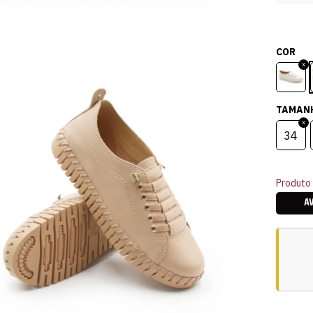
COR
TAMAN
34
Produto 
A