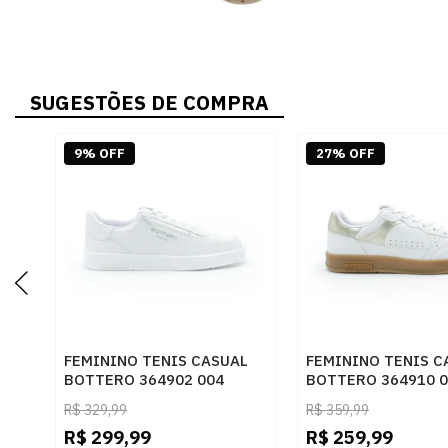
SUGESTÕES DE COMPRA
9% OFF
27% OFF
FEMININO TENIS CASUAL
FEMININO TENIS C
BOTTERO 364902 004
BOTTERO 364910 
BRANCO
BRANCO DOURADO
R$
329,99
R$
359,99
R$
299,99
R$
259,99