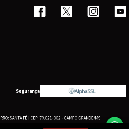
Segurança
IRRO: SANTA FÉ | CEP: 79.021-002 - CAMPO GRANDE/MS
ernet. As fotos, textos e layout aqui veiculados são de propriedade da