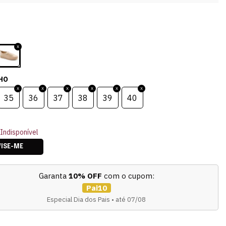
HO
35
36
37
38
39
40
Indisponível
VISE-ME
Garanta
10% OFF
com o cupom:
Pai10
Especial Dia dos Pais • até 07/08