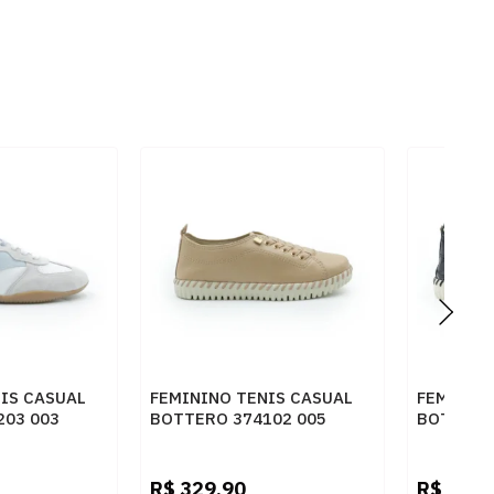
IS CASUAL
FEMININO TENIS CASUAL
FEMININO
203 003
BOTTERO 374102 005
BOTTERO
BROWN SUGAR
FLASH P
R$
329,90
R$
369,