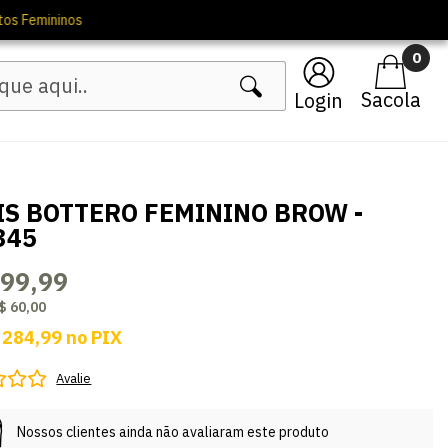
0
Login
IS BOTTERO FEMININO BROW -
345
299,99
$ 60,00
 284,99
no
PIX
Avalie
Nossos clientes ainda não avaliaram este produto