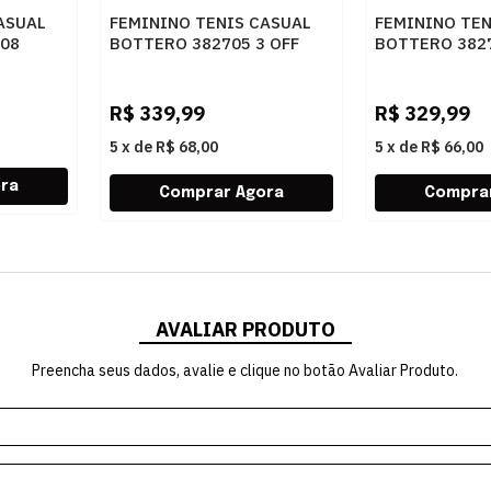
ASUAL
FEMININO TENIS CASUAL
FEMININO TEN
008
BOTTERO 382705 3 OFF
BOTTERO 382
WHITE
CARAMELO
R$
339,99
R$
329,99
5
x
de
R$ 68,00
5
x
de
R$ 66,00
AVALIAR PRODUTO
Preencha seus dados, avalie e clique no botão Avaliar Produto.