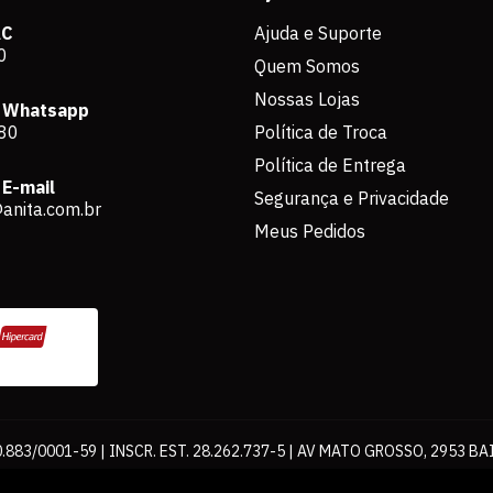
AC
Ajuda e Suporte
0
Quem Somos
Nossas Lojas
 Whatsapp
80
Política de Troca
Política de Entrega
E-mail
Segurança e Privacidade
anita.com.br
Meus Pedidos
883/0001-59 | INSCR. EST. 28.262.737-5 | AV MATO GROSSO, 2953 BA
os de pagamento expostos aqui são válidos apenas para compras via int