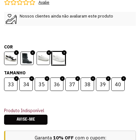
Avalie
Nossos clientes ainda não avaliaram este produto
COR
TAMANHO
33
34
35
36
37
38
39
40
Produto Indisponível
AVISE-ME
Garanta
10% OFF
com o cupom: