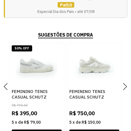
Pai10
Especial Dia dos Pais • até 07/08
SUGESTÕES DE COMPRA
50% OFF
FEMININO TENIS
FEMININO TENIS
F
CASUAL SCHUTZ
CASUAL SCHUTZ
C
S2257600010001
S2191100010019
S
R$
790,00
WHITE/PRATA
PEARL/WHITE
R
R$
395,00
R$
750,00
R
R
5
x
de
R$ 79,00
5
x
de
R$ 150,00
5