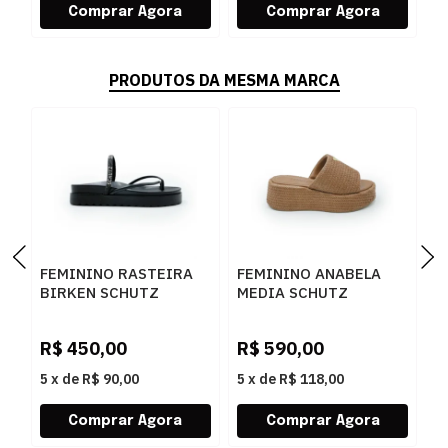
PRODUTOS DA MESMA MARCA
FEMININO RASTEIRA
FEMININO ANABELA
F
BIRKEN SCHUTZ
MEDIA SCHUTZ
S
S2073302160001
S2249000010002
S
BLACK/BLACK-JET-
BROWNIE
S
R$
450,00
R$
590,00
R
CRISTAL
5
x
de
R$ 90,00
5
x
de
R$ 118,00
5