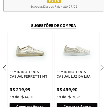
Pai10
Especial Dia dos Pais • até 07/08
SUGESTÕES DE COMPRA
FEMININO TENIS
FEMININO TENIS
F
CASUAL FERRETTI MT
CASUAL LUZ DA LUA
C
112 OURO LIGHT
60130024 TOSCANA
6
OURO
M
R$
219,99
R$
459,90
R
A
5
x
de
R$ 44,00
5
x
de
R$ 91,98
5