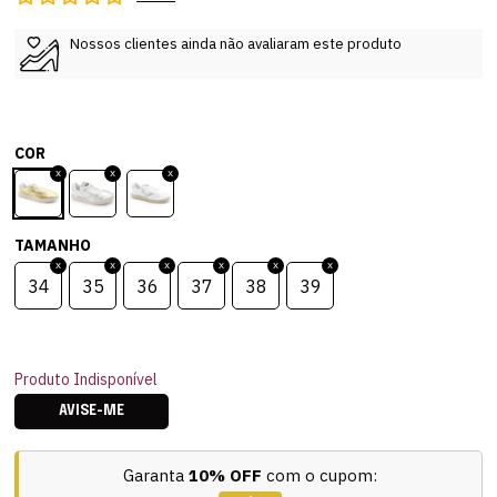
Nossos clientes ainda não avaliaram este produto
COR
TAMANHO
34
35
36
37
38
39
Produto Indisponível
AVISE-ME
Garanta
10% OFF
com o cupom: