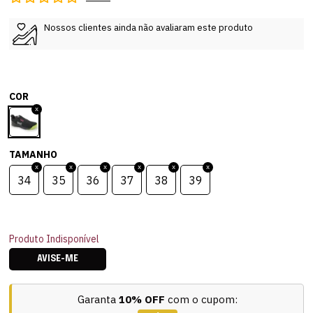
Nossos clientes ainda não avaliaram este produto
COR
TAMANHO
34
35
36
37
38
39
Produto Indisponível
AVISE-ME
Garanta
10% OFF
com o cupom: