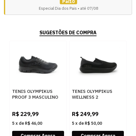
Pai10
Especial Dia dos Pais • até 07/08
SUGESTÕES DE COMPRA
TENIS OLYMPIKUS
TENIS OLYMPIKUS
T
PROOF 3 MASCULINO
WELLNESS 2
L
PRETO/CHUMBO -
MASCULINO PRETO -
2
252813
259828
R$
229,99
R$
249,99
R
5
x
de
R$ 46,00
5
x
de
R$ 50,00
5