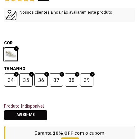
Nossos clientes ainda não avaliaram este produto
COR
TAMANHO
34
35
36
37
38
39
Produto Indisponível
AVISE-ME
Garanta
10% OFF
com o cupom: