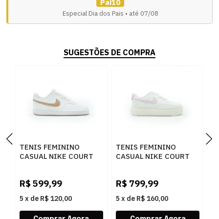
Pai10
Especial Dia dos Pais • até 07/08
SUGESTÕES DE COMPRA
TENIS FEMININO
TENIS FEMININO
T
CASUAL NIKE COURT
CASUAL NIKE COURT
C
VISI DH3158
VISI IB4480-133
V
R
119BRANCO
133BRANCO
0
R$
599,99
R$
799,99
R
5
x
de
R$ 120,00
5
x
de
R$ 160,00
5