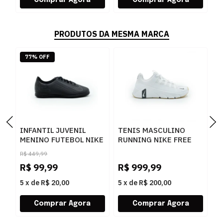
PRODUTOS DA MESMA MARCA
77% OFF
INFANTIL JUVENIL
TENIS MASCULINO
I
MENINO FUTEBOL NIKE
RUNNING NIKE FREE
M
VAPOR 16 C FQ8289002
METCO II7405
C
R$
449,99
PRETO
101BRANCO
4
R$
99,99
R$
999,99
R
5
x
de
R$ 20,00
5
x
de
R$ 200,00
5