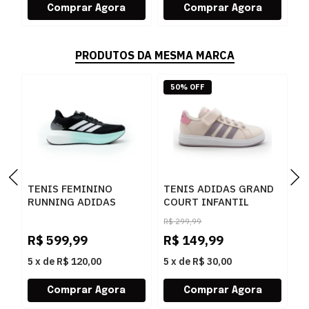
PRODUTOS DA MESMA MARCA
50% OFF
TENIS FEMININO
TENIS ADIDAS GRAND
I
RUNNING ADIDAS
COURT INFANTIL
T
BOOST RUN KJ0963
ROSA/CLARO - 282939
O
R$
299,99
PRETO
F
R$
599,99
R$
149,99
R
5
x
de
R$ 120,00
5
x
de
R$ 30,00
5