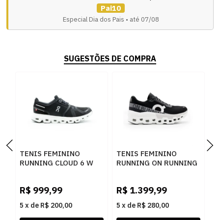
Pai10
Especial Dia dos Pais • até 07/08
SUGESTÕES DE COMPRA
TENIS FEMININO
TENIS FEMININO
T
RUNNING CLOUD 6 W
RUNNING ON RUNNING
R
ON RUNNING
3WE10111197 PTOBCO
B
3WF10060299 PTOBCO
P
R$
999,99
R$
1.399,99
R
5
x
de
R$ 200,00
5
x
de
R$ 280,00
5