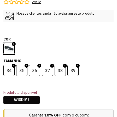
Avalie
Nossos clientes ainda não avaliaram este produto
COR
TAMANHO
34
35
36
37
38
39
Produto Indisponível
AVISE-ME
Garanta
10% OFF
com o cupom: