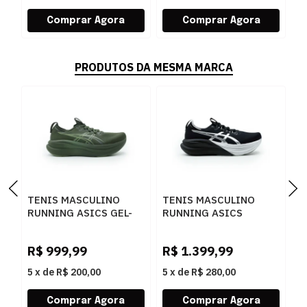
PRODUTOS DA MESMA MARCA
TENIS MASCULINO
TENIS MASCULINO
T
RUNNING ASICS GEL-
RUNNING ASICS
R
NIMBUS 1011C127P-
1011C214.001 001
P
R
200 200KHAKIGREEN
0
R$
999,99
R$
1.399,99
R
5
x
de
R$ 200,00
5
x
de
R$ 280,00
5