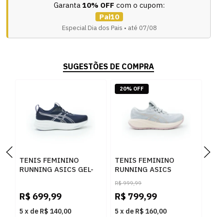
Garanta
10% OFF
com o cupom:
Pai10
Especial Dia dos Pais • até 07/08
SUGESTÕES DE COMPRA
20% OFF
TENIS FEMININO
TENIS FEMININO
T
RUNNING ASICS GEL-
RUNNING ASICS
R
PULSE 1012C052.401
CUMULUS 28
F
R$
999,99
401
1012B916.020 020
1
R$
699,99
R$
799,99
R
5
x
de
R$ 140,00
5
x
de
R$ 160,00
5