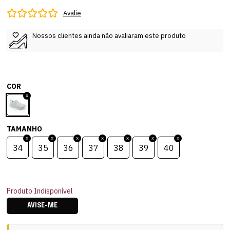
Avalie
Nossos clientes ainda não avaliaram este produto
COR
TAMANHO
34
35
36
37
38
39
40
Produto Indisponível
AVISE-ME