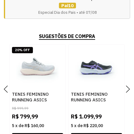
Pai10
Especial Dia dos Pais • até 07/08
SUGESTÕES DE COMPRA
20% OFF
TENIS FEMININO
TENIS FEMININO
T
RUNNING ASICS
RUNNING ASICS
R
CUMULUS 28
FUJITRABUC
K
R$
999,99
1012B916.020 020
1012B938.001 001
1
R$
799,99
R$
1.099,99
R
5
x
de
R$ 160,00
5
x
de
R$ 220,00
5