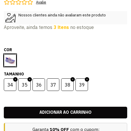
Avalie
Nossos clientes ainda não avaliaram este produto
Aproveite, ainda temos
3 itens
no estoque
COR
TAMANHO
34
35
36
37
38
39
Garanta
10% OFF
com o cupom: