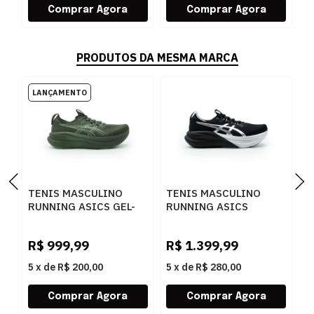
PRODUTOS DA MESMA MARCA
TENIS MASCULINO
TENIS MASCULINO
T
RUNNING ASICS GEL-
RUNNING ASICS
R
NIMBUS 1011C127P-
1011C214.001 001
P
R
200 200KHAKIGREEN
0
R$
999,99
R$
1.399,99
R
5
x
de
R$ 200,00
5
x
de
R$ 280,00
5