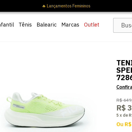
nfantil
Tênis
Balearic
Marcas
Outlet
TEN
SPE
728
R$ 649
R$ 
5
x
de
R
Ou
R$