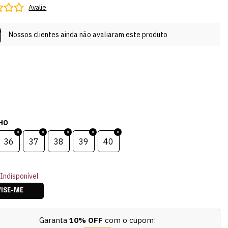
Avalie
Nossos clientes ainda não avaliaram este produto
HO
36
37
38
39
40
Indisponível
VISE-ME
Garanta
10% OFF
com o cupom: