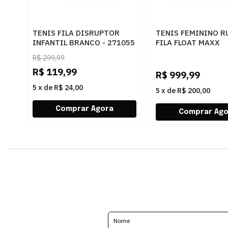
TENIS FILA DISRUPTOR
TENIS FEMININO R
INFANTIL BRANCO - 271055
FILA FLOAT MAXX
F02R00124 7557B
R$
299,99
R$
119,99
R$
999,99
5
x
de
R$ 24,00
5
x
de
R$ 200,00