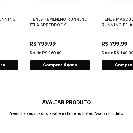
UNNING
TENIS FEMININO RUNNING
TENIS MASCU
FILA SPEEDROCK
RUNNING FIL
EGE
F02R00215
F01R00214
7596CREMECINZA
7596CREMECI
R$
799,99
R$
799,99
5
x
de
R$ 160,00
5
x
de
R$ 160,0
AVALIAR PRODUTO
Preencha seus dados, avalie e clique no botão Avaliar Produto.