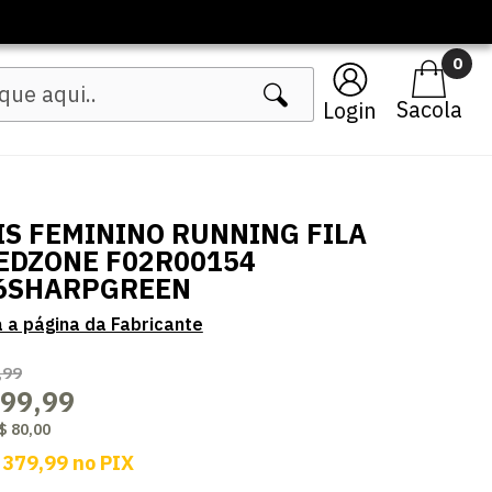
🔥 Lançamentos Femininos
0
Login
IS FEMININO RUNNING FILA
EDZONE F02R00154
6SHARPGREEN
,99
399,99
$ 80,00
 379,99
no
PIX