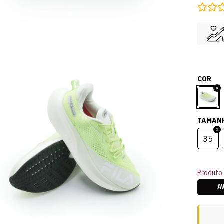
COR
TAMAN
35
Produto 
A