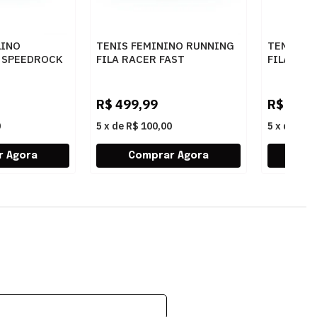
LINO
TENIS FEMININO RUNNING
TENIS F
A SPEEDROCK
FILA RACER FAST
FILA RAC
F02R00171 7436BEGE
F02R001
NZA
R$
499,99
R$
599,
0
5
x
de
R$ 100,00
5
x
de
R$ 