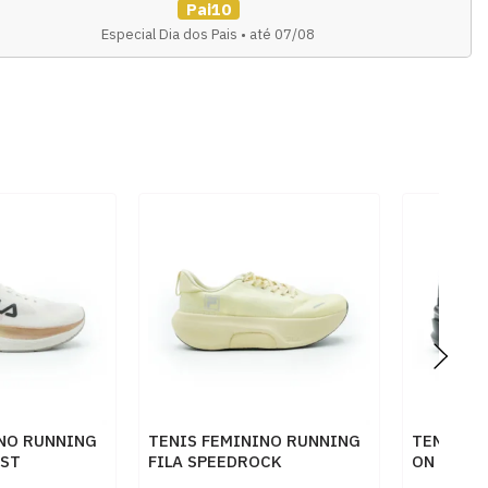
Pai10
Especial Dia dos Pais • até 07/08
INO RUNNING
TENIS FEMININO RUNNING
TENIS F
AST
FILA SPEEDROCK
ON RUNN
436BEGE
F02R00215
BLACKEC