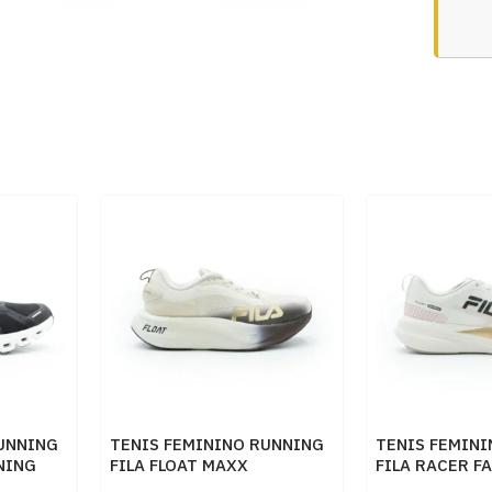
UNNING
TENIS FEMININO RUNNING
TENIS FEMIN
NING
FILA FLOAT MAXX
FILA RACER F
BCO
F02R00124 7557BEGE
F02R00171 7