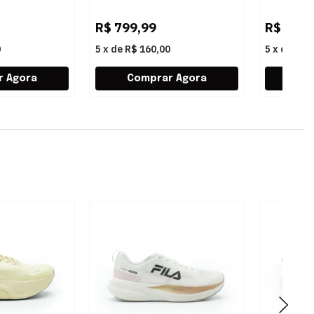
7596CREMECINZA
R$
799,99
R$
1.39
0
5
x
de
R$ 160,00
5
x
de
R$ 