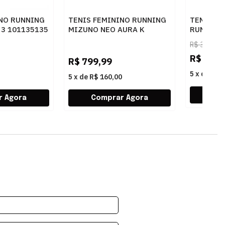
INO RUNNING
TENIS FEMININO RUNNING
TENIS M
3 101135135
MIZUNO NEO AURA K
RUNNING
101114114 AZCLAR
2 10101
R$
399,99
R$
199,
R$
799,99
5
x
de
R$ 
5
x
de
R$ 160,00