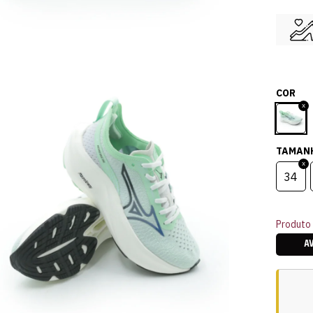
COR
TAMAN
34
Produto 
A