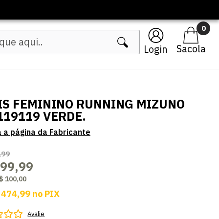
🔥 Lançamentos Femininos
0
Login
IS FEMININO RUNNING MIZUNO
119119 VERDE.
,99
499,99
$ 100,00
 474,99
no
PIX
Avalie