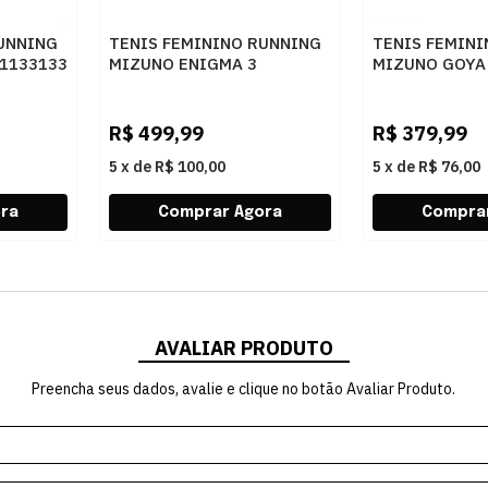
UNNING
TENIS FEMININO RUNNING
TENIS FEMIN
1133133
MIZUNO ENIGMA 3
MIZUNO GOYA 
101144144 ARENIT
MRHPAP
R$
499,99
R$
379,99
5
x
de
R$ 100,00
5
x
de
R$ 76,00
AVALIAR PRODUTO
Preencha seus dados, avalie e clique no botão Avaliar Produto.