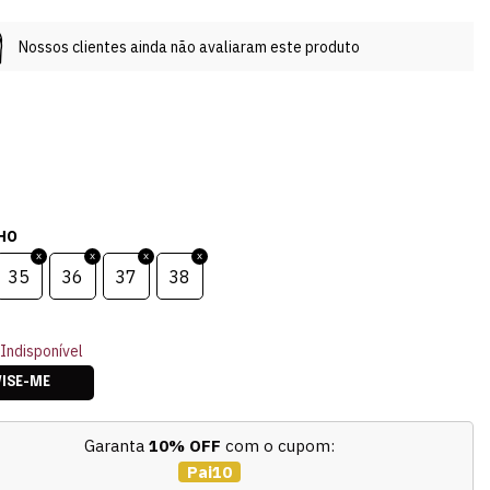
Nossos clientes ainda não avaliaram este produto
HO
35
36
37
38
Indisponível
VISE-ME
Garanta
10% OFF
com o cupom:
Pai10