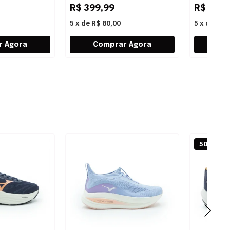
R$
399,99
R$
399,
5
x
de
R$ 80,00
5
x
de
R$ 
50% OFF