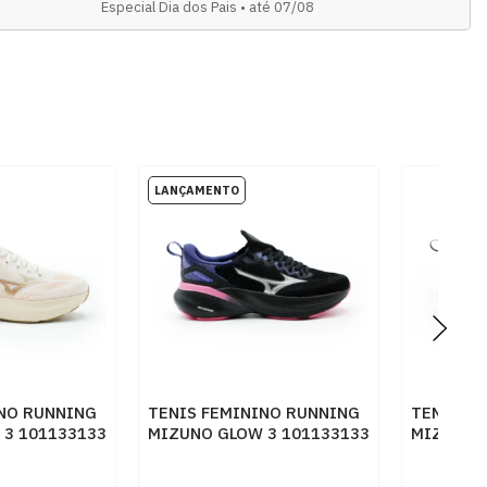
Especial Dia dos Pais • até 07/08
INO RUNNING
TENIS FEMININO RUNNING
TENIS F
 3 101133133
MIZUNO GLOW 3 101133133
MIZUNO 
PTOSTO
PTBRZ