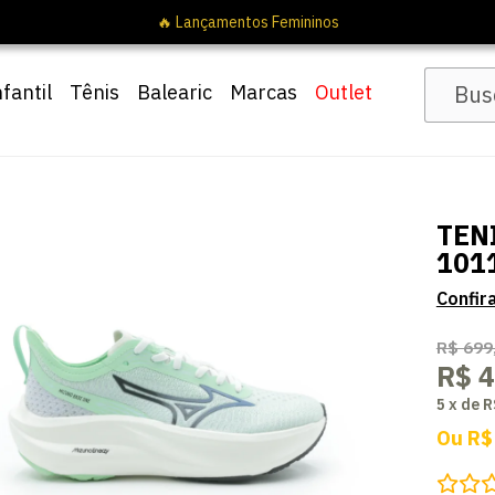
nfantil
Tênis
Balearic
Marcas
Outlet
TEN
101
R$ 699
R$ 
5
x
de
R
Ou
R$