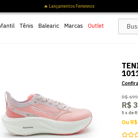
🔥 Lançamentos Femininos
nfantil
Tênis
Balearic
Marcas
Outlet
TEN
101
R$ 699
R$ 
5
x
de
R
Ou
R$