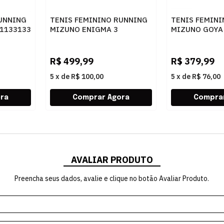
UNNING
TENIS FEMININO RUNNING
TENIS FEMIN
1133133
MIZUNO ENIGMA 3
MIZUNO GOYA 
101144144 ARENIT
MRHPAP
R$
499,99
R$
379,99
5
x
de
R$ 100,00
5
x
de
R$ 76,00
AVALIAR PRODUTO
Preencha seus dados, avalie e clique no botão Avaliar Produto.