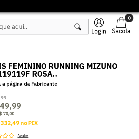
0
Login
IS FEMININO RUNNING MIZUNO
119119F ROSA..
,99
349,99
$ 70,00
 332,49
no
PIX
Avalie