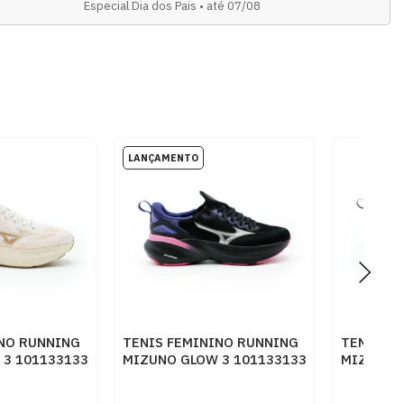
Especial Dia dos Pais • até 07/08
INO RUNNING
TENIS FEMININO RUNNING
TENIS F
 3 101133133
MIZUNO GLOW 3 101133133
MIZUNO 
PTOSTO
PTBRZ