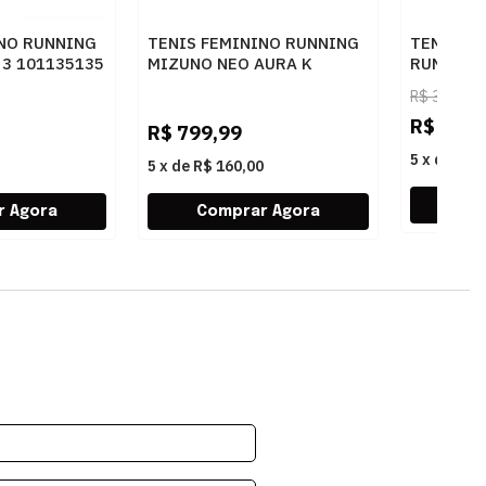
INO RUNNING
TENIS FEMININO RUNNING
TENIS M
3 101135135
MIZUNO NEO AURA K
RUNNING
101114114 AZCLAR
2 10101
R$
399,99
R$
199,
R$
799,99
5
x
de
R$ 
5
x
de
R$ 160,00