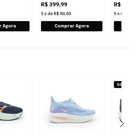
R$
399,99
R$
399,
5
x
de
R$ 80,00
5
x
de
R$ 
50% OFF