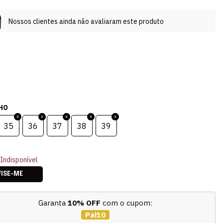
Nossos clientes ainda não avaliaram este produto
HO
35
36
37
38
39
Indisponível
VISE-ME
Garanta
10% OFF
com o cupom:
Pai10