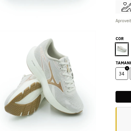
Aprovei
COR
TAMAN
34