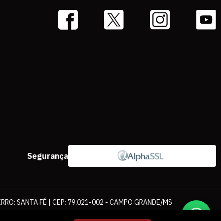
Segurança
IRRO: SANTA FÉ | CEP: 79.021-002 - CAMPO GRANDE/MS
ernet. As fotos, textos e layout aqui veiculados são de propriedade da