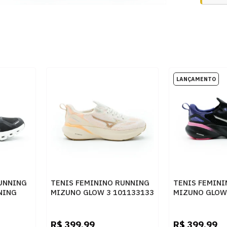
UNNING
TENIS FEMININO RUNNING
TENIS FEMIN
NING
MIZUNO GLOW 3 101133133
MIZUNO GLOW
BCO
ARTPES
PTOSTO
R$
399,99
R$
399,99