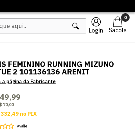
0
Login
IS FEMININO RUNNING MIZUNO
TUE 2 101136136 ARENIT
349,99
$ 70,00
 332,49
no
PIX
Avalie