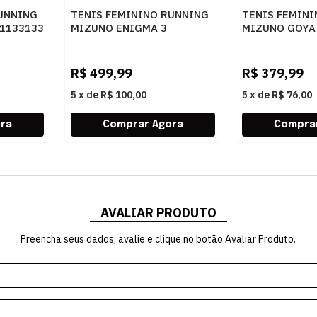
UNNING
TENIS FEMININO RUNNING
TENIS FEMIN
1133133
MIZUNO ENIGMA 3
MIZUNO GOYA 
101144144 ARENIT
MRHPAP
R$
499,99
R$
379,99
5
x
de
R$ 100,00
5
x
de
R$ 76,00
AVALIAR PRODUTO
Preencha seus dados, avalie e clique no botão Avaliar Produto.