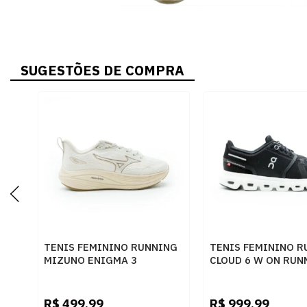
SUGESTÕES DE COMPRA
TENIS FEMININO RUNNING
TENIS FEMININO R
MIZUNO ENIGMA 3
CLOUD 6 W ON RUN
101144144 ARENIT
3WF10060299 PTO
R$
499,99
R$
999,99