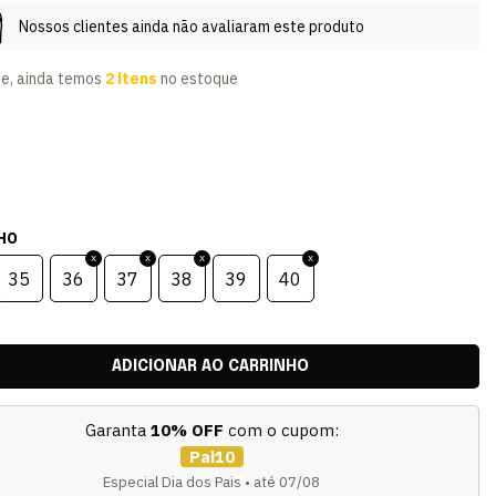
Nossos clientes ainda não avaliaram este produto
te, ainda temos
2 itens
no estoque
HO
35
36
37
38
39
40
Garanta
10% OFF
com o cupom:
Pai10
Especial Dia dos Pais • até 07/08