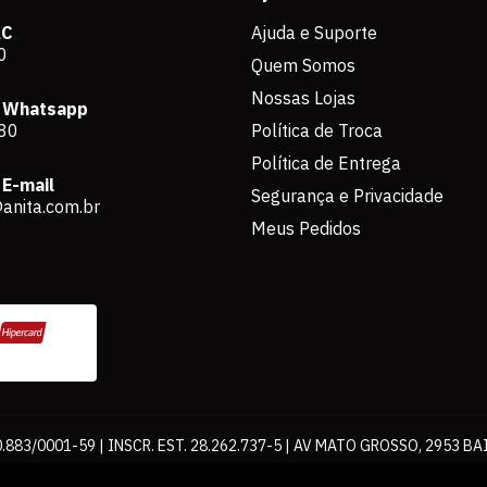
AC
Ajuda e Suporte
0
Quem Somos
Nossas Lojas
 Whatsapp
80
Política de Troca
Política de Entrega
E-mail
Segurança e Privacidade
anita.com.br
Meus Pedidos
883/0001-59 | INSCR. EST. 28.262.737-5 | AV MATO GROSSO, 2953 BA
os de pagamento expostos aqui são válidos apenas para compras via int