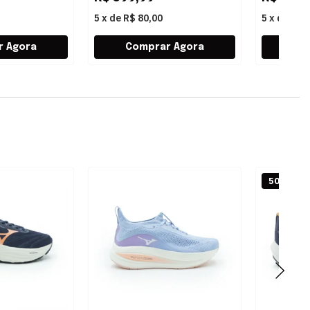
5
x
de
R$ 80,00
5
x
de
R$ 
50% OFF