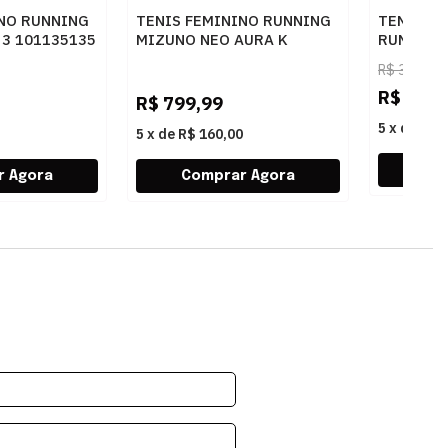
INO RUNNING
TENIS FEMININO RUNNING
TENIS M
3 101135135
MIZUNO NEO AURA K
RUNNING
101114114 AZCLAR
2 10101
R$
399,99
R$
199,
R$
799,99
5
x
de
R$ 
5
x
de
R$ 160,00