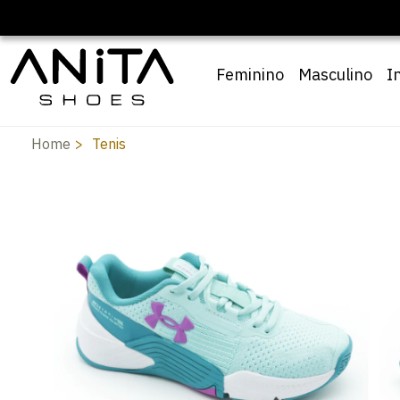
upom
Pai10
Feminino
Masculino
I
Home
Tenis