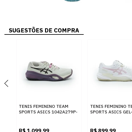
SUGESTÕES DE COMPRA
TENIS FEMININO TEAM
TENIS FEMININO T
SPORTS ASICS 1042A279P-
SPORTS ASICS GEL
250
1042A296P-102
250SOFTOATAUBERGINE
102WHITEBUBBLE
R$
1.099,99
R$
899,99