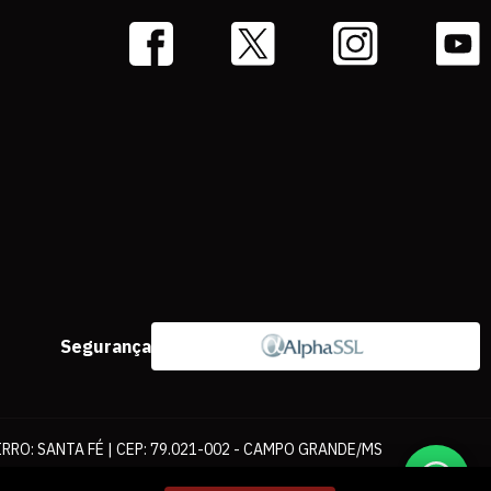
Segurança
IRRO: SANTA FÉ | CEP: 79.021-002 - CAMPO GRANDE/MS
ernet. As fotos, textos e layout aqui veiculados são de propriedade da