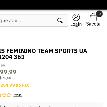
🔥 Lançamentos F
0
Login
IS FEMININO TEAM SPORTS UA
1204 361
,99
299,99
$ 60,00
 284,99
no
PIX
Avalie