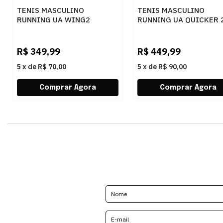
TENIS MASCULINO
TENIS MASCULINO
RUNNING UA WING2
RUNNING UA QUICKER 
6006988 BKBKGU
6006985 CACAMG
R$
349,99
R$
449,99
5
x
de
R$ 70,00
5
x
de
R$ 90,00