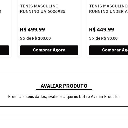
TENIS MASCULINO
TENIS MASCULINO
2
RUNNING UA 6006985
RUNNING UNDER 
WHMTSL.
QUICKER 2 60069
CABKMS
R$
499,99
R$
449,99
5
x
de
R$ 100,00
5
x
de
R$ 90,00
AVALIAR PRODUTO
Preencha seus dados, avalie e clique no botão Avaliar Produto.