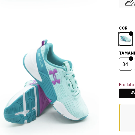
COR
TAMAN
34
Produto 
A