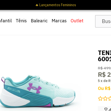
nfantil
Tênis
Balearic
Marcas
Outlet
TEN
600
R$ 499
R$ 
5
x
de
R
Ou
R$