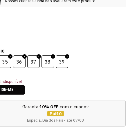
Nossos clientes ainda não avaliaram este produto
HO
35
36
37
38
39
Indisponível
VISE-ME
Garanta
10% OFF
com o cupom:
Pai10
Especial Dia dos Pais • até 07/08