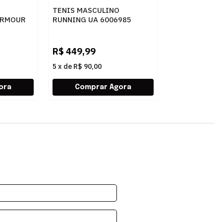
TENIS MASCULINO
ARMOUR
RUNNING UA 6006985
85
WHITE
R$
449,99
5
x
de
R$ 90,00