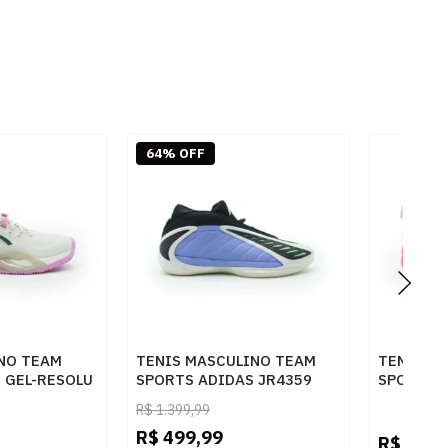
64% OFF
INO TEAM
TENIS MASCULINO TEAM
TENIS M
 GEL-RESOLU
SPORTS ADIDAS JR4359
SPORTS 
50
BLUFUS/ZEROMT/LIMBUR
OWNTHEG
R$
1.399,99
REEN
LUCPNK
R$
499,99
R$
549,