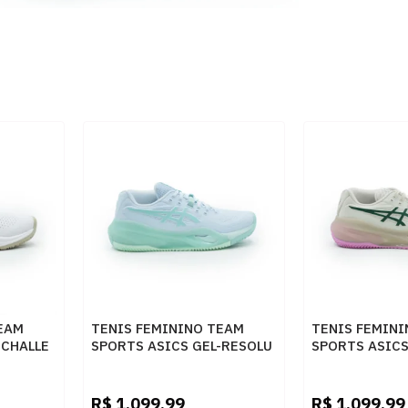
EAM
TENIS FEMININO TEAM
TENIS FEMIN
-CHALLE
SPORTS ASICS GEL-RESOLU
SPORTS ASICS
1042A277P-402
1042A285P-2
GUM
402BLUEGREEN
250SOFTOATG
R$
1.099,99
R$
1.099,99