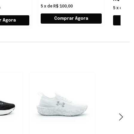
5
x
de
R$ 100,00
0
5
x
de
R$ 