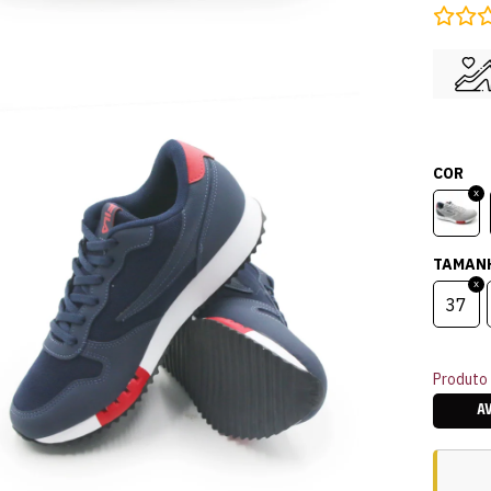
COR
TAMAN
37
Produto 
A