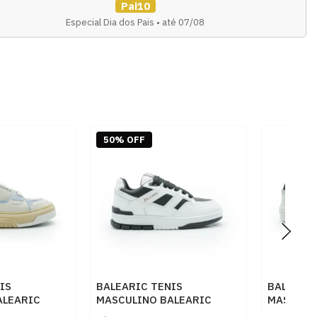
Pai10
Especial Dia dos Pais • até 07/08
50% OFF
IS
BALEARIC TENIS
BALEARIC
ALEARIC
MASCULINO BALEARIC
MASCULI
 IBIZA
MAIORCA
MESQUID