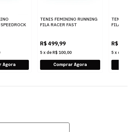
LINO
TENIS FEMININO RUNNING
TENIS F
A SPEEDROCK
FILA RACER FAST
FILA RAC
F02R00171 7436BEGE
F02R001
NZA
R$
499,99
R$
599,
0
5
x
de
R$ 100,00
5
x
de
R$ 