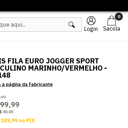
🔥 Lançamentos Femininos
0
Login
IS FILA EURO JOGGER SPORT
CULINO MARINHO/VERMELHO -
148
,99
199,99
$ 40,00
 189,99
no
PIX