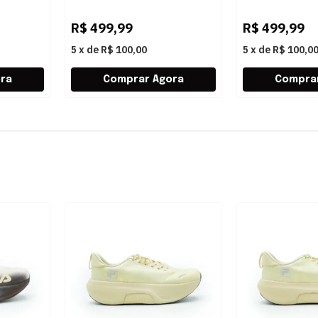
M66001 SUPER LIGHT
M66123 SUPER
PRETO
R$
499,99
R$
499,99
5
x
de
R$ 100,00
5
x
de
R$ 100,0