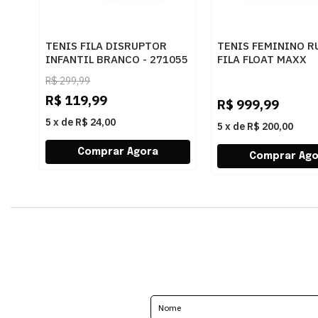
TENIS FILA DISRUPTOR
TENIS FEMININO R
INFANTIL BRANCO - 271055
FILA FLOAT MAXX
F02R00124 7557B
R$
299,99
R$
119,99
R$
999,99
5
x
de
R$ 24,00
5
x
de
R$ 200,00