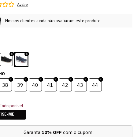
Avalie
Nossos clientes ainda não avaliaram este produto
HO
38
39
40
41
42
43
44
Indisponível
VISE-ME
Garanta
10% OFF
com o cupom: