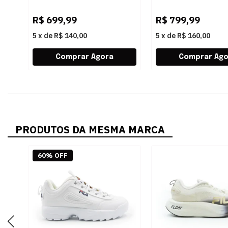
7199GREENCOPPER
7596CREMECINZA
R$
699,99
R$
799,99
5
x
de
R$ 140,00
5
x
de
R$ 160,00
PRODUTOS DA MESMA MARCA
60% OFF