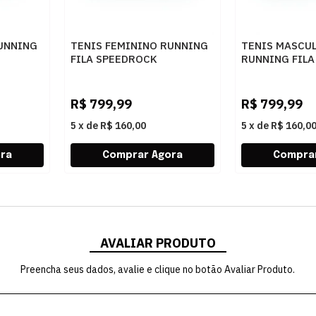
UNNING
TENIS FEMININO RUNNING
TENIS MASCU
FILA SPEEDROCK
RUNNING FIL
EGE
F02R00215
F01R00214
7596CREMECINZA
7596CREMECI
R$
799,99
R$
799,99
5
x
de
R$ 160,00
5
x
de
R$ 160,0
AVALIAR PRODUTO
Preencha seus dados, avalie e clique no botão Avaliar Produto.