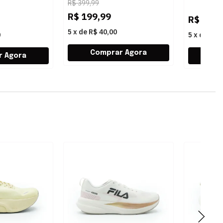
R$
399,99
 LIGHT NEHE
RAP65000BATNF93
R$
199,99
BRANCOPRETO
R$
399,
5
x
de
R$ 40,00
0
5
x
de
R$ 