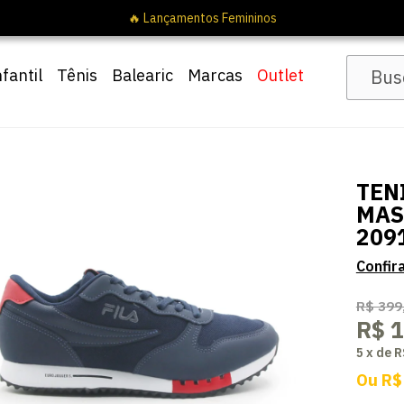
nfantil
Tênis
Balearic
Marcas
Outlet
TEN
MAS
209
R$ 399
R$ 
5
x
de
R
Ou
R$