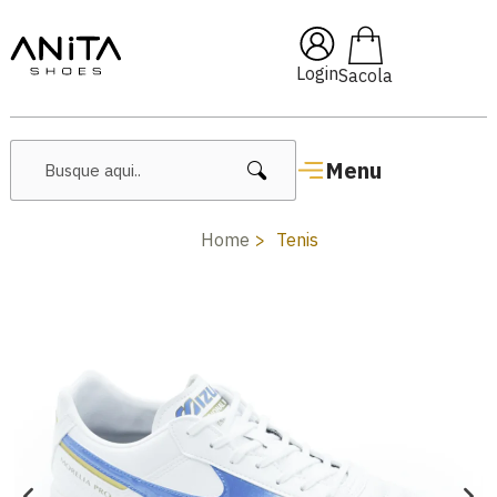
🔖 10% OFF com cupom
Pai10
Login
Menu
Home
Tenis