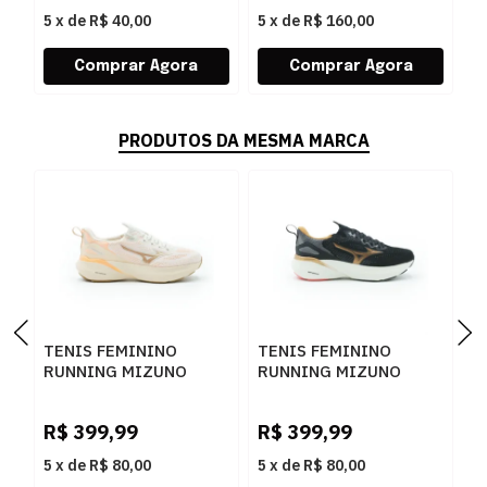
5
x
de
R$ 40,00
5
x
de
R$ 160,00
5
PRODUTOS DA MESMA MARCA
TENIS FEMININO
TENIS FEMININO
T
RUNNING MIZUNO
RUNNING MIZUNO
R
GLOW 3 101133133
GLOW 3 101133133
E
ARTPES
PTBRZ
A
R$
399,99
R$
399,99
R
5
x
de
R$ 80,00
5
x
de
R$ 80,00
5