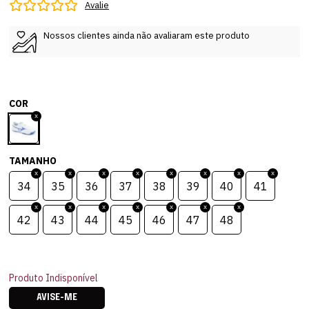
Avalie
Nossos clientes ainda não avaliaram este produto
COR
TAMANHO
34
35
36
37
38
39
40
41
42
43
44
45
46
47
48
Produto Indisponível
AVISE-ME