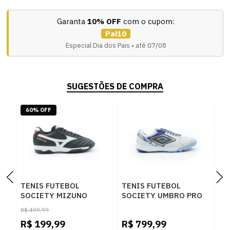
Garanta
10% OFF
com o cupom:
Pai10
Especial Dia dos Pais • até 07/08
SUGESTÕES DE COMPRA
60% OFF
TENIS FUTEBOL
TENIS FUTEBOL
I
SOCIETY MIZUNO
SOCIETY UMBRO PRO
M
107678678 PTBCVM
BUMP K U03FB00487
M
R$
499,99
R
279BRANCODOURADO
M
R$
199,99
R$
799,99
R