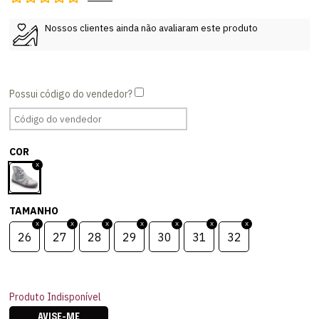
Nossos clientes ainda não avaliaram este produto
COR
TAMANHO
26
27
28
29
30
31
32
Produto Indisponível
AVISE-ME