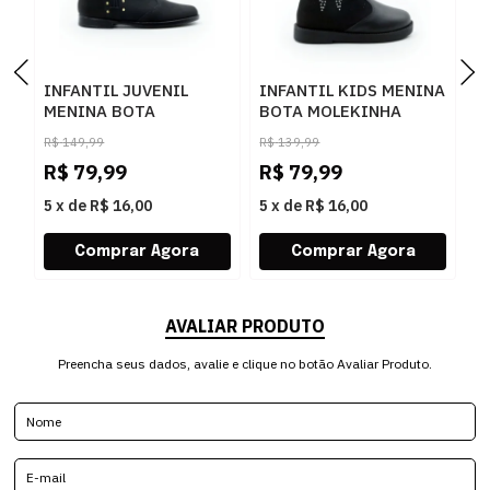
INFANTIL JUVENIL
INFANTIL KIDS MENINA
I
MENINA BOTA
BOTA MOLEKINHA
M
MOLEKINHA COUNTRY
COUNTRY
P
R$
149,99
R$
139,99
218110931230
218410527330
7
R$
79,99
R$
79,99
R
15745PRETO
83802PRETOPRETO
5
x
de
R$ 16,00
5
x
de
R$ 16,00
5
AVALIAR PRODUTO
Preencha seus dados, avalie e clique no botão Avaliar Produto.