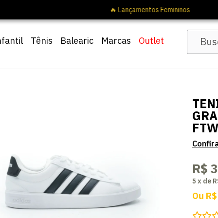
Pai10
nfantil
Tênis
Balearic
Marcas
Outlet
TEN
GRA
FTW
R$ 
5
x
de
R
Ou
R$