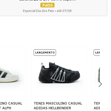
Pai10
Especial Dia dos Pais • até 07/08
LINO CASUAL
TENIS MASCULINO CASUAL
TENIS M
T ALPH
ADIDAS HELLBENDER
ADIDAS 