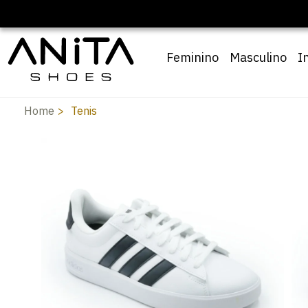
🔖 10% OFF com cupom
Feminino
Masculino
I
Home
Tenis