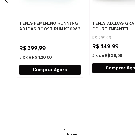
TENIS FEMININO RUNNING
TENIS ADIDAS GR
ADIDAS BOOST RUN KJ0963
COURT INFANTIL
PRETO
ROSA/CLARO - 282
R$
299,99
R$
149,99
R$
599,99
5
x
de
R$ 30,00
5
x
de
R$ 120,00