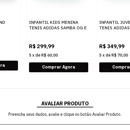
AND
INFANTIL KIDS MENINA
INFANTIL JUV
TENIS ADIDAS SAMBA OG E
TENIS ADIDAS
939
IE3679
JI4563
FTWWHT/CBLACK/GUM5
COREBLACK/C
R$
299,99
R$
349,99
5
x
de
R$ 60,00
5
x
de
R$ 70,00
AVALIAR PRODUTO
Preencha seus dados, avalie e clique no botão Avaliar Produto.