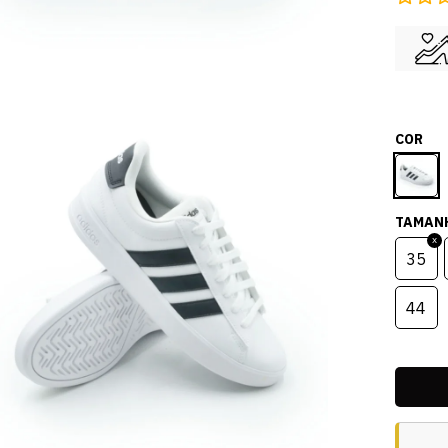
COR
TAMAN
35
44