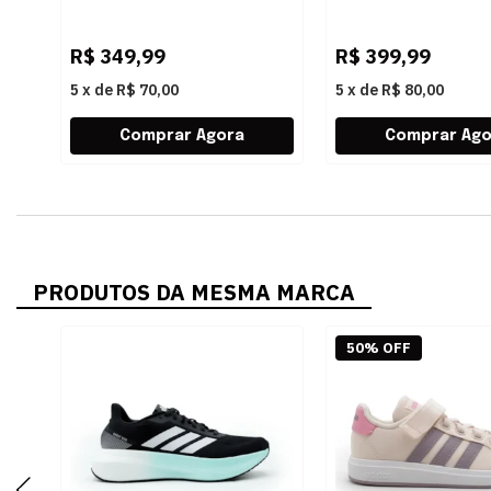
HQ0088 CRSKOWHITECRSK
KJ7815 BRANCO
R$
349,99
R$
399,99
5
x
de
R$ 70,00
5
x
de
R$ 80,00
PRODUTOS DA MESMA MARCA
50% OFF