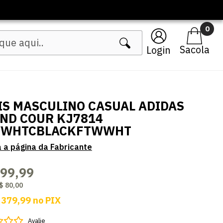
0
Login
IS MASCULINO CASUAL ADIDAS
ND COUR KJ7814
WHTCBLACKFTWWHT
399,99
$ 80,00
 379,99
no
PIX
Avalie