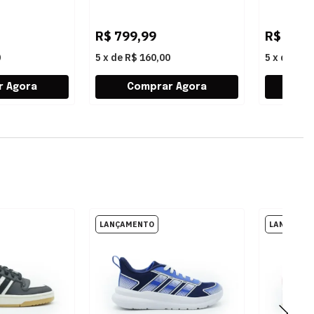
CO
KZ8594 PRETO
KJ7440 V
R$
799,99
R$
499,
0
5
x
de
R$ 160,00
5
x
de
R$ 