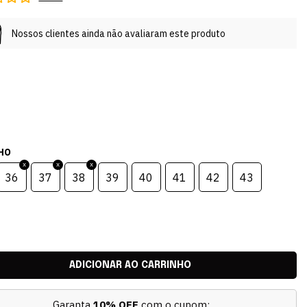
Nossos clientes ainda não avaliaram este produto
HO
36
37
38
39
40
41
42
43
Garanta
10% OFF
com o cupom: