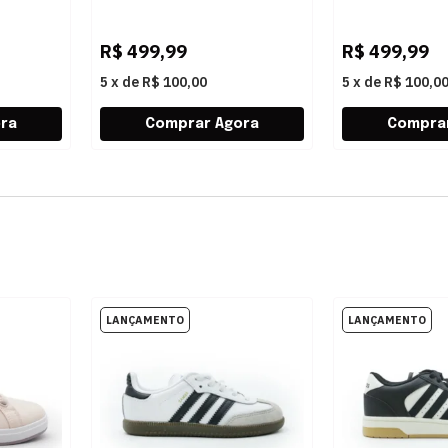
KJ7834 BEGE
IH1351 BRAN
R$
499,99
R$
499,99
5
x
de
R$ 100,00
5
x
de
R$ 100,0