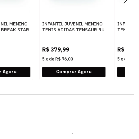
ENIL MENINO
INFANTIL JUVENIL MENINO
INFANTIL
 BREAK STAR
TENIS ADIDAS TENSAUR RU
TENIS AD
KI4428
JP5507
OREBLACK/CLOUD
DKBLUE/BROYAL/FTWWHT
CLPINK/
R$
379,99
R$
399,
5
x
de
R$ 76,00
5
x
de
R$ 