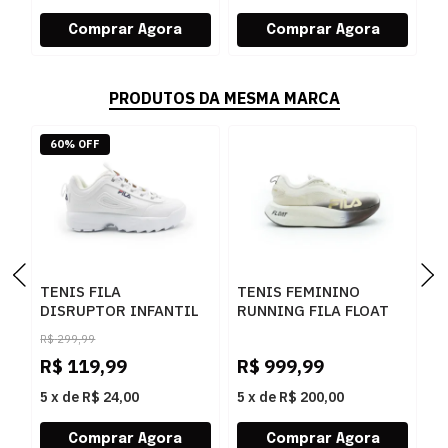
PRODUTOS DA MESMA MARCA
60% OFF
TENIS FILA
TENIS FEMININO
T
DISRUPTOR INFANTIL
RUNNING FILA FLOAT
R
BRANCO - 271055
MAXX F02R00124
S
R$
299,99
7557BEGE
F
R$
119,99
R$
999,99
R
7
5
x
de
R$ 24,00
5
x
de
R$ 200,00
5