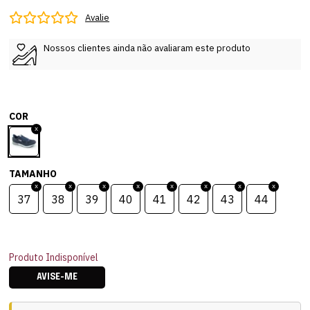
Avalie
Nossos clientes ainda não avaliaram este produto
COR
TAMANHO
37
38
39
40
41
42
43
44
Produto Indisponível
AVISE-ME