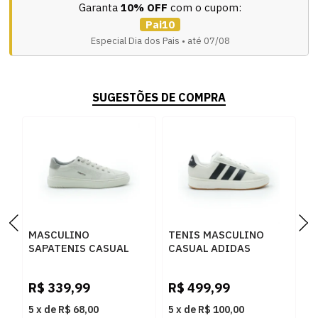
Garanta
10% OFF
com o cupom:
Pai10
Especial Dia dos Pais • até 07/08
SUGESTÕES DE COMPRA
MASCULINO
TENIS MASCULINO
T
SAPATENIS CASUAL
CASUAL ADIDAS
C
FERRACINI GLOW 2327
COURT ALPH IH1351
G
C N TENIS NEVE
BRANCO
F
R$
339,99
R$
499,99
R
5
x
de
R$ 68,00
5
x
de
R$ 100,00
5