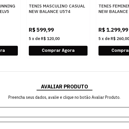
UNNING
TENIS MASCULINO CASUAL
TENIS FEMIN
ELV5
NEW BALANCE U574
NEW BALANCE
U5748TF
W1080815
R$
599,99
R$
1.299,99
5
x
de
R$ 120,00
5
x
de
R$ 260,0
AVALIAR PRODUTO
Preencha seus dados, avalie e clique no botão Avaliar Produto.