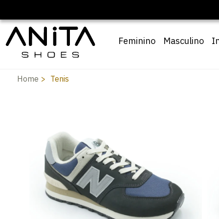
🔖 10% OFF com cupom
Pai10
Feminino
Masculino
I
Home
Tenis