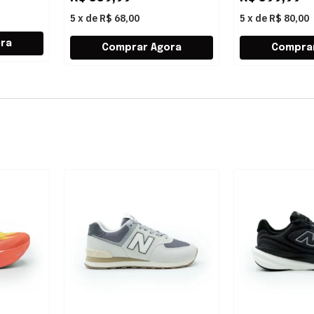
5
x
de
R$ 68,00
5
x
de
R$ 80,00