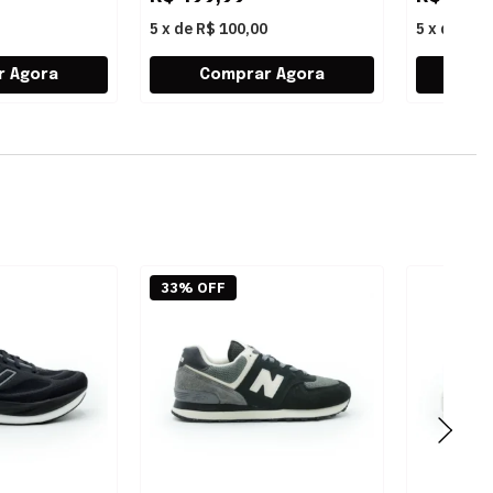
5
x
de
R$ 100,00
5
x
de
R$ 
33% OFF