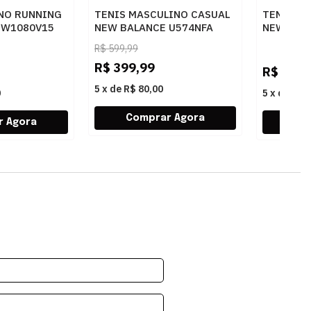
INO RUNNING
TENIS MASCULINO CASUAL
TENIS FE
 W1080V15
NEW BALANCE U574NFA
NEW BAL
BLACKBISQUE
BB80AAA
R$
599,99
LINEBRI
R$
399,99
R$
399,
5
x
de
R$ 80,00
0
5
x
de
R$ 