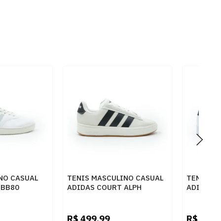
NO CASUAL
TENIS MASCULINO CASUAL
TENIS M
 BB80
ADIDAS COURT ALPH
ADIDAS 
IH1351 BRANCO
KJ7814
NGREY
FTWWHT
R$
499,99
R$
399,