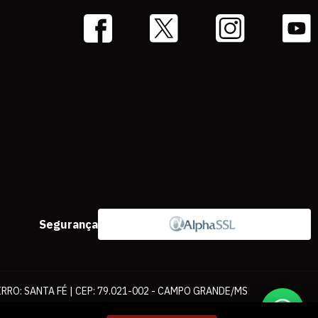
Segurança
IRRO: SANTA FÉ | CEP: 79.021-002 - CAMPO GRANDE/MS
ernet. As fotos, textos e layout aqui veiculados são de propriedade da