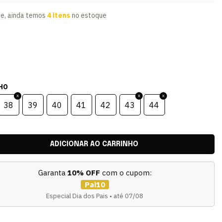
te, ainda temos
4 itens
no estoque
HO
38
39
40
41
42
43
44
Garanta
10% OFF
com o cupom:
Pai10
Especial Dia dos Pais • até 07/08