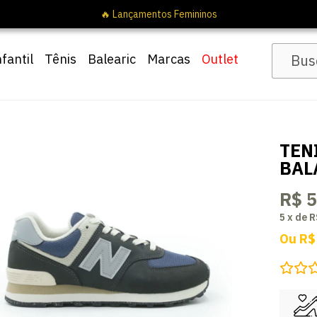
nfantil
Tênis
Balearic
Marcas
Outlet
TEN
BAL
R$ 
5
x
de
R
Ou
R$