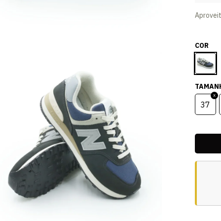
Aprovei
COR
TAMAN
37