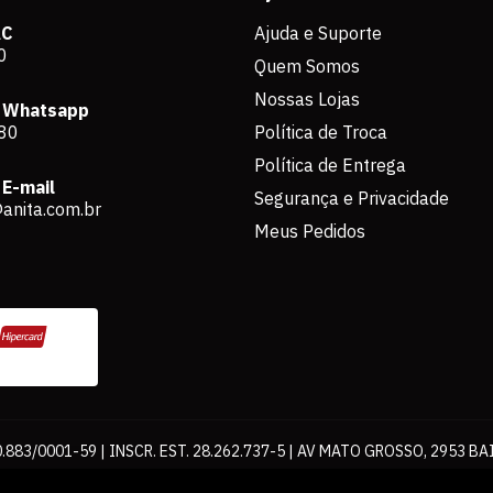
AC
Ajuda e Suporte
0
Quem Somos
Nossas Lojas
 Whatsapp
80
Política de Troca
Política de Entrega
E-mail
Segurança e Privacidade
anita.com.br
Meus Pedidos
883/0001-59 | INSCR. EST. 28.262.737-5 | AV MATO GROSSO, 2953 BA
os de pagamento expostos aqui são válidos apenas para compras via int