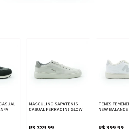
CASUAL
MASCULINO SAPATENIS
TENIS FEMINI
4NFA
CASUAL FERRACINI GLOW
NEW BALANCE
2327 C N TENIS NEVE
BB80AAA
LINEBRIGHTO
R$
339,99
R$
399,99