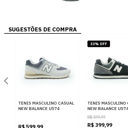
SUGESTÕES DE COMPRA
33% OFF
TENIS MASCULINO CASUAL
TENIS MASCULINO 
NEW BALANCE U574
NEW BALANCE U57
U5748TF
BLACKBISQUE
R$
599,99
R$
399,99
R$
599,99