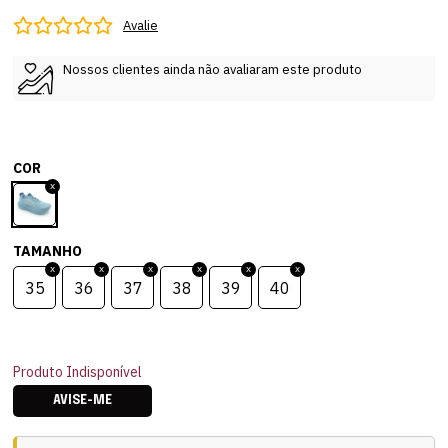
Avalie
Nossos clientes ainda não avaliaram este produto
COR
TAMANHO
35
36
37
38
39
40
Produto Indisponível
AVISE-ME