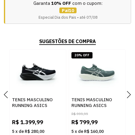
Garanta
10% OFF
com o cupom:
Pai10
Especial Dia dos Pais • até 07/08
SUGESTÕES DE COMPRA
20% OFF
TENIS MASCULINO
TENIS MASCULINO
T
RUNNING ASICS
RUNNING ASICS
R
1011C214.001 001
CUMULUS 28
C
R$
999,99
R
1011C143.300 300
1
R$
1.399,99
R$
799,99
R
5
x
de
R$ 280,00
5
x
de
R$ 160,00
5