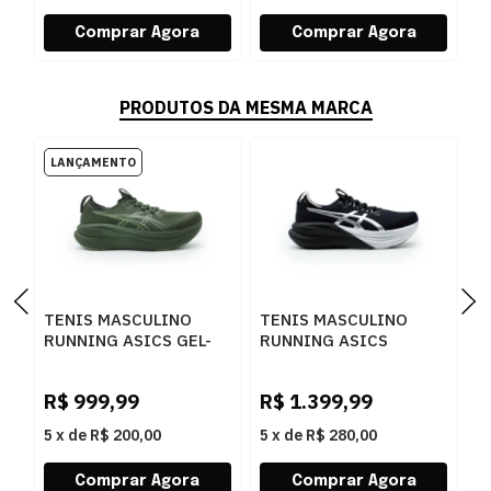
PRODUTOS DA MESMA MARCA
TENIS MASCULINO
TENIS MASCULINO
T
RUNNING ASICS GEL-
RUNNING ASICS
R
NIMBUS 1011C127P-
1011C214.001 001
P
R
200 200KHAKIGREEN
0
R$
999,99
R$
1.399,99
R
5
x
de
R$ 200,00
5
x
de
R$ 280,00
5