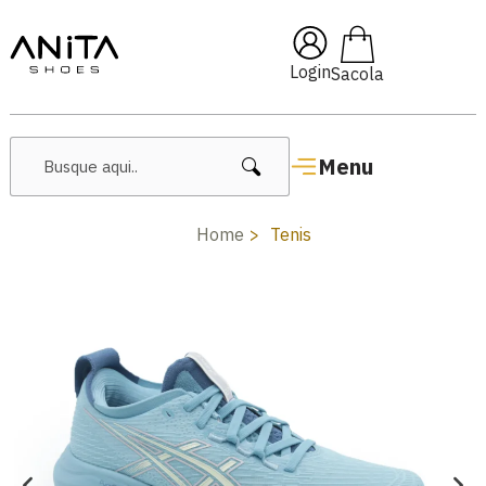
🔥 Lançamentos Femininos
Login
Menu
Home
Tenis