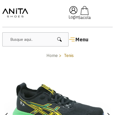
🔖 10% OFF com cupom
Pai10
Login
Menu
Home
Tenis