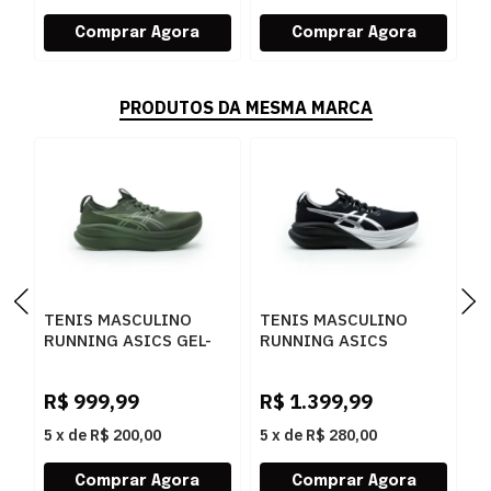
PRODUTOS DA MESMA MARCA
TENIS MASCULINO
TENIS MASCULINO
T
RUNNING ASICS GEL-
RUNNING ASICS
R
NIMBUS 1011C127P-
1011C214.001 001
P
R
200 200KHAKIGREEN
0
R$
999,99
R$
1.399,99
R
5
x
de
R$ 200,00
5
x
de
R$ 280,00
5