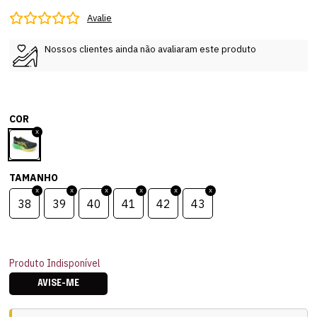
Avalie
Nossos clientes ainda não avaliaram este produto
COR
TAMANHO
38
39
40
41
42
43
Produto Indisponível
AVISE-ME