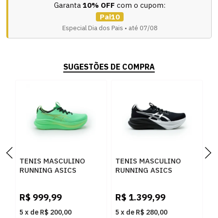
Garanta
10% OFF
com o cupom:
Pai10
Especial Dia dos Pais • até 07/08
SUGESTÕES DE COMPRA
TENIS MASCULINO
TENIS MASCULINO
T
RUNNING ASICS
RUNNING ASICS
R
NIMBUS 28 1011C127-
1011C214.001 001
C
R
300 300
1
R$
999,99
R$
1.399,99
R
5
x
de
R$ 200,00
5
x
de
R$ 280,00
5