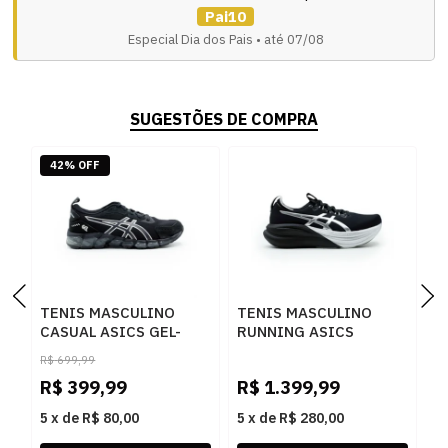
Pai10
Especial Dia dos Pais • até 07/08
SUGESTÕES DE COMPRA
42% OFF
TENIS MASCULINO
TENIS MASCULINO
T
CASUAL ASICS GEL-
RUNNING ASICS
R
QUANTUM 360 CTW
1011C214.001 001
C
R$
699,99
R
1201B018 004PRETO
1
R$
399,99
R$
1.399,99
R
5
x
de
R$ 80,00
5
x
de
R$ 280,00
5