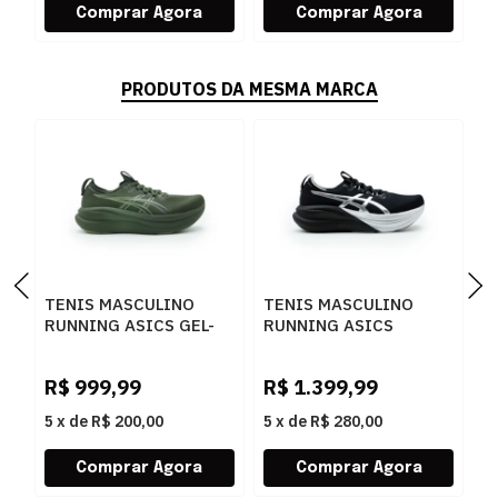
PRODUTOS DA MESMA MARCA
TENIS MASCULINO
TENIS MASCULINO
T
RUNNING ASICS GEL-
RUNNING ASICS
R
NIMBUS 1011C127P-
1011C214.001 001
P
R
200 200KHAKIGREEN
0
R$
999,99
R$
1.399,99
R
5
x
de
R$ 200,00
5
x
de
R$ 280,00
5