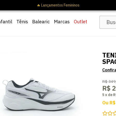
🔥 Lançamentos Femin
nfantil
Tênis
Balearic
Marcas
Outlet
TEN
SPA
R$ 349
R$ 
5
x
de
R
Ou
R$