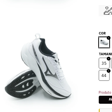
COR
TAMAN
35
44
Produto 
A