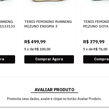
UNNING
TENIS FEMININO RUNNING
TENIS FEMIN
1133133
MIZUNO ENIGMA 3
MIZUNO GOYA 
101144144 ARENIT
MRHPAP
R$
499,99
R$
379,99
5
x
de
R$ 100,00
5
x
de
R$ 76,00
AVALIAR PRODUTO
Preencha seus dados, avalie e clique no botão Avaliar Produto.