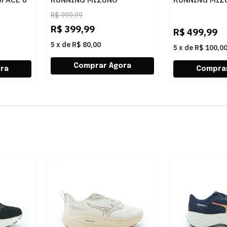
101052052 ARVEPT
101144144 PR
R$
999,99
R$
399,99
R$
499,99
5
x
de
R$ 80,00
5
x
de
R$ 100,0