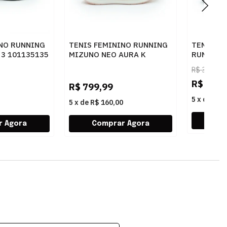
INO RUNNING
TENIS FEMININO RUNNING
TENIS M
3 101135135
MIZUNO NEO AURA K
RUNNING
101114114 AZCLAR
2 10101
R$
399,99
R$
199,
R$
799,99
5
x
de
R$ 
5
x
de
R$ 160,00