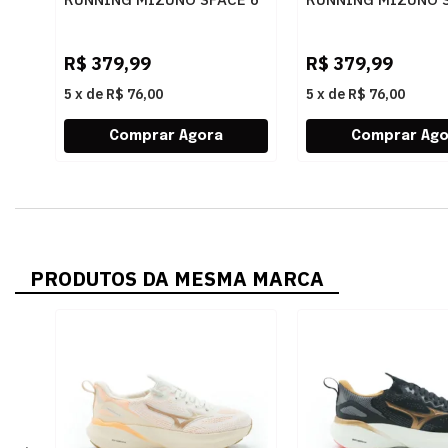
101146146 PRET90
101146146 PTPT69
R$
379,99
R$
379,99
5
x
de
R$ 76,00
5
x
de
R$ 76,00
PRODUTOS DA MESMA MARCA