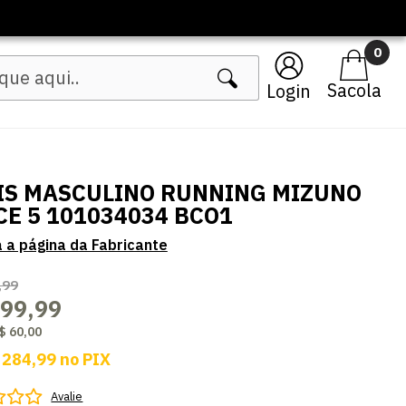
inos
0
Login
IS MASCULINO RUNNING MIZUNO
CE 5 101034034 BCO1
,99
299,99
$ 60,00
 284,99
no
PIX
Avalie