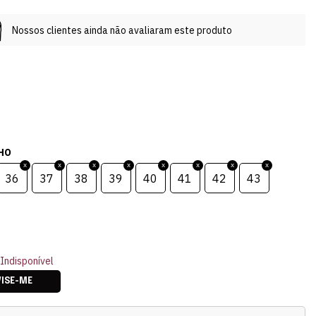
Nossos clientes ainda não avaliaram este produto
HO
36
37
38
39
40
41
42
43
Indisponível
VISE-ME