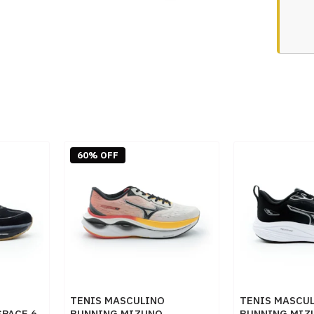
60% OFF
TENIS MASCULINO
TENIS MASCU
PACE 6
RUNNING MIZUNO
RUNNING MIZ