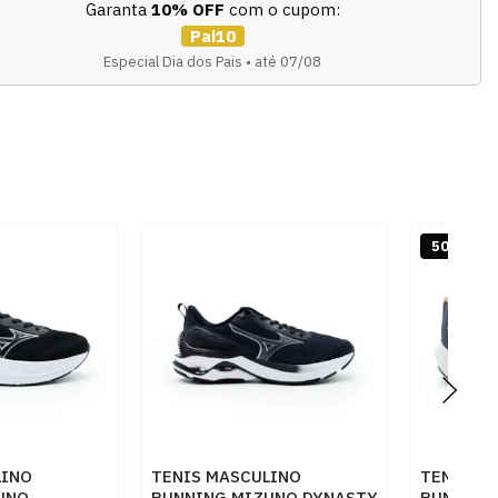
Garanta
10% OFF
com o cupom:
Pai10
Especial Dia dos Pais • até 07/08
50% OFF
LINO
TENIS MASCULINO
TENIS M
UNO
RUNNING MIZUNO DYNASTY
RUNNING