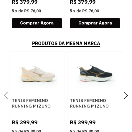
R$
379,99
R$
379,99
R
5
x
de
R$ 76,00
5
x
de
R$ 76,00
5
PRODUTOS DA MESMA MARCA
TENIS FEMININO
TENIS FEMININO
T
RUNNING MIZUNO
RUNNING MIZUNO
R
GLOW 3 101133133
GLOW 3 101133133
E
ARTPES
PTBRZ
A
R$
399,99
R$
399,99
R
5
x
de
R$ 80,00
5
x
de
R$ 80,00
5