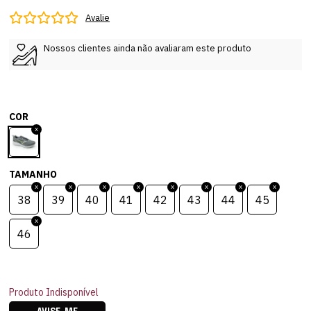
Avalie
Nossos clientes ainda não avaliaram este produto
COR
TAMANHO
38
39
40
41
42
43
44
45
46
Produto Indisponível