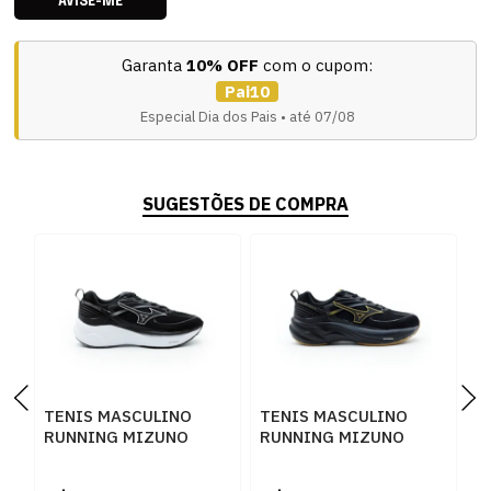
AVISE-ME
Garanta
10% OFF
com o cupom:
Pai10
Especial Dia dos Pais • até 07/08
SUGESTÕES DE COMPRA
TENIS MASCULINO
TENIS MASCULINO
T
RUNNING MIZUNO
RUNNING MIZUNO
R
SPACE 6 101146146
SPACE 6 101146146
1
R
PRET90
PTPT69