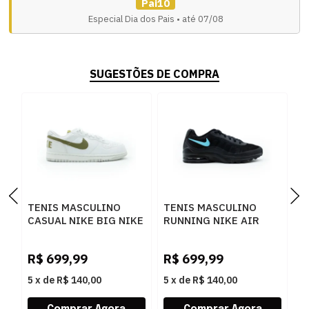
Pai10
Especial Dia dos Pais • até 07/08
SUGESTÕES DE COMPRA
TENIS MASCULINO
TENIS MASCULINO
T
CASUAL NIKE BIG NIKE
RUNNING NIKE AIR
R
L 854166-100
MAX IN 749680-014
Z
R
100CINZA
PRETO
F
R$
699,99
R$
699,99
R
5
x
de
R$ 140,00
5
x
de
R$ 140,00
5