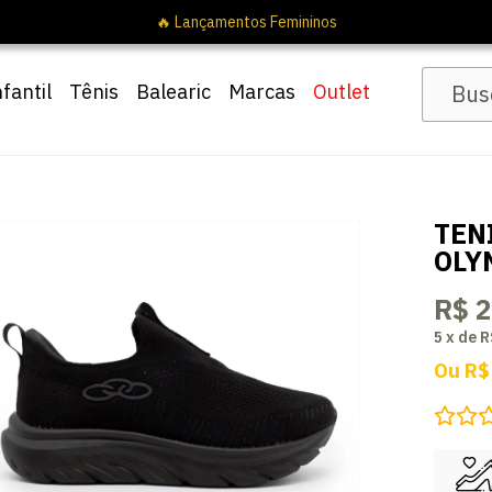
🔥 Lançamentos Femininos
nfantil
Tênis
Balearic
Marcas
Outlet
TEN
OLY
R$ 
5
x
de
R
Ou
R$