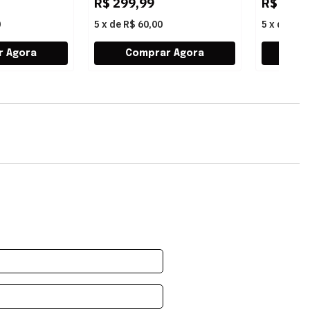
R$
299,99
R$
549,
0
5
x
de
R$ 60,00
5
x
de
R$ 