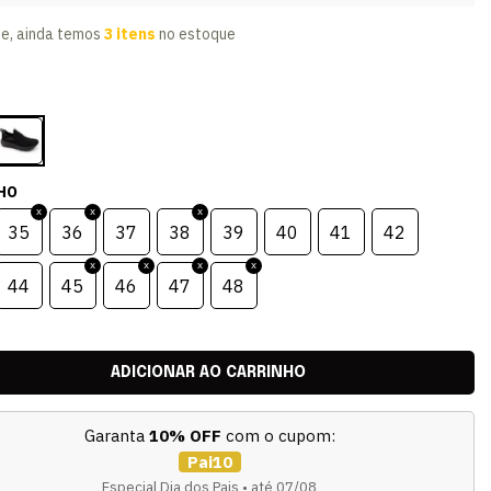
te, ainda temos
3 itens
no estoque
HO
35
36
37
38
39
40
41
42
44
45
46
47
48
Garanta
10% OFF
com o cupom:
Pai10
Especial Dia dos Pais • até 07/08