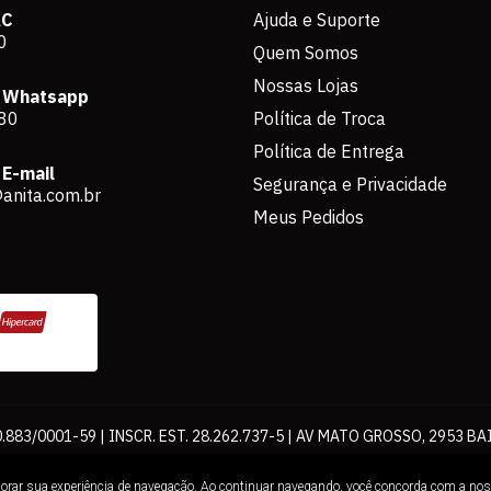
AC
Ajuda e Suporte
0
Quem Somos
Nossas Lojas
 Whatsapp
80
Política de Troca
Política de Entrega
E-mail
Segurança e Privacidade
anita.com.br
Meus Pedidos
883/0001-59 | INSCR. EST. 28.262.737-5 | AV MATO GROSSO, 2953 BA
os de pagamento expostos aqui são válidos apenas para compras via int
lhorar sua experiência de navegação. Ao continuar navegando, você concorda com a no
Loja. É proibida a utilização total ou parcial sem nossa autorização.