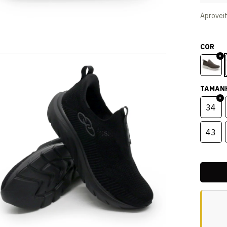
Aprovei
COR
TAMAN
34
43