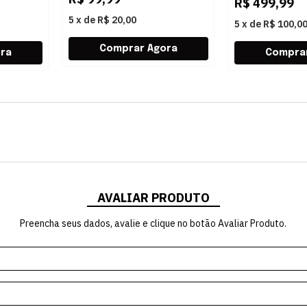
R$
499,99
5
x
de
R$ 20,00
5
x
de
R$ 100,0
AVALIAR PRODUTO
Preencha seus dados, avalie e clique no botão Avaliar Produto.