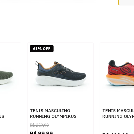
61% OFF
TENIS MASCULINO
TENIS MASCU
US
RUNNING OLYMPIKUS
RUNNING OLY
43581388 PRETOPETROLEO
43758365 VM
R$
259,99
R$
99,99