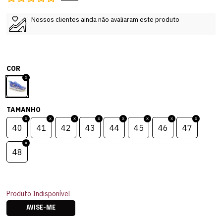
Nossos clientes ainda não avaliaram este produto
COR
TAMANHO
40
41
42
43
44
45
46
47
48
Produto Indisponível
AVISE-ME