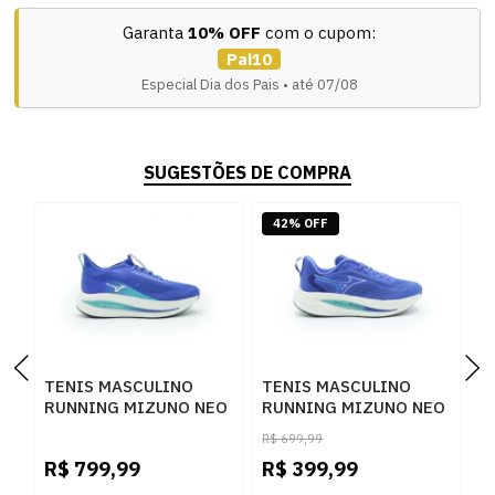
Garanta
10% OFF
com o cupom:
Pai10
Especial Dia dos Pais • até 07/08
SUGESTÕES DE COMPRA
42% OFF
TENIS MASCULINO
TENIS MASCULINO
T
RUNNING MIZUNO NEO
RUNNING MIZUNO NEO
R
AURA K 101114114
VORTEX 101141141
3
R$
699,99
ROYAL
ROYAL
R$
799,99
R$
399,99
R