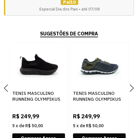
Pai10
Especial Dia dos Pais • até 07/08
SUGESTÕES DE COMPRA
TENIS MASCULINO
TENIS MASCULINO
T
RUNNING OLYMPIKUS
RUNNING OLYMPIKUS
R
329 M PTOPTO
343 M MHODRD
4
R$
249,99
R$
249,99
R
5
x
de
R$ 50,00
5
x
de
R$ 50,00
5