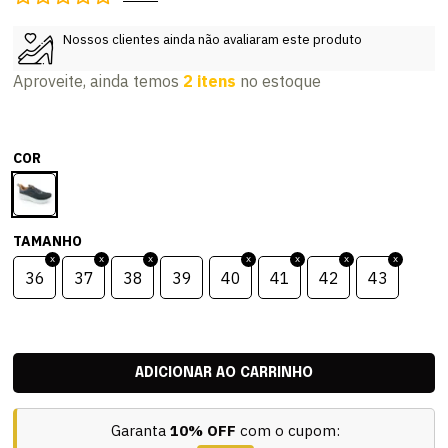
Nossos clientes ainda não avaliaram este produto
Aproveite, ainda temos
2 itens
no estoque
COR
TAMANHO
36
37
38
39
40
41
42
43
Garanta
10% OFF
com o cupom: