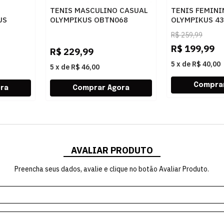
TENIS MASCULINO CASUAL
TENIS FEMIN
US
OLYMPIKUS OBTN068
OLYMPIKUS 4
365
PRETO
VERDEJADE
R$
259,99
R$
199,99
R$
229,99
5
x
de
R$ 40,00
5
x
de
R$ 46,00
AVALIAR PRODUTO
Preencha seus dados, avalie e clique no botão Avaliar Produto.