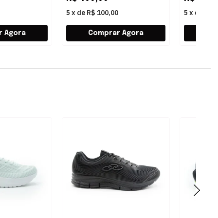
5
x
de
R$ 100,00
5
x
de
R$ 