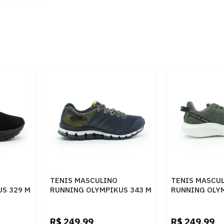
TENIS MASCULINO
TENIS MASCU
S 329 M
RUNNING OLYMPIKUS 343 M
RUNNING OLY
MHODRD
43369229 MIL
R$
249,99
R$
249,99