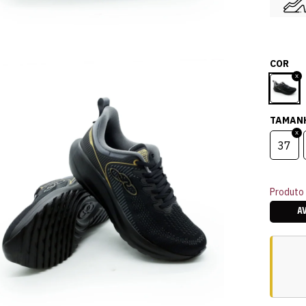
COR
TAMAN
37
Produto 
A