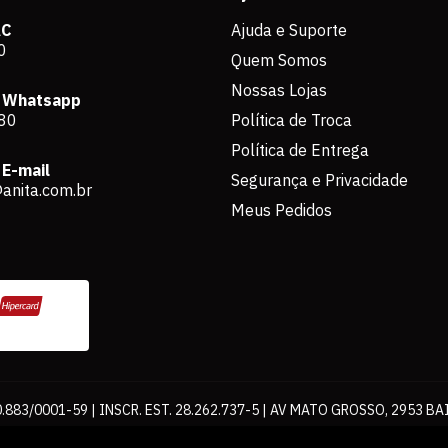
AC
Ajuda e Suporte
0
Quem Somos
Nossas Lojas
 Whatsapp
80
Política de Troca
Política de Entrega
E-mail
Segurança e Privacidade
anita.com.br
Meus Pedidos
883/0001-59 | INSCR. EST. 28.262.737-5 | AV MATO GROSSO, 2953 BA
os de pagamento expostos aqui são válidos apenas para compras via int