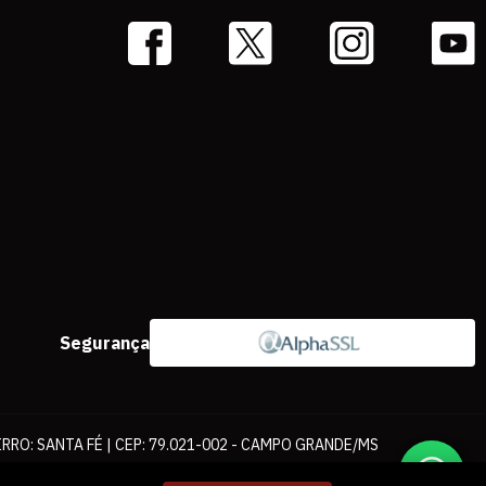
Segurança
IRRO: SANTA FÉ | CEP: 79.021-002 - CAMPO GRANDE/MS
ernet. As fotos, textos e layout aqui veiculados são de propriedade da