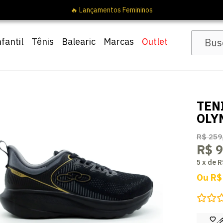
nfantil
Tênis
Balearic
Marcas
Outlet
TEN
OLY
R$ 259
R$ 9
5
x
de
R
Ou
R$