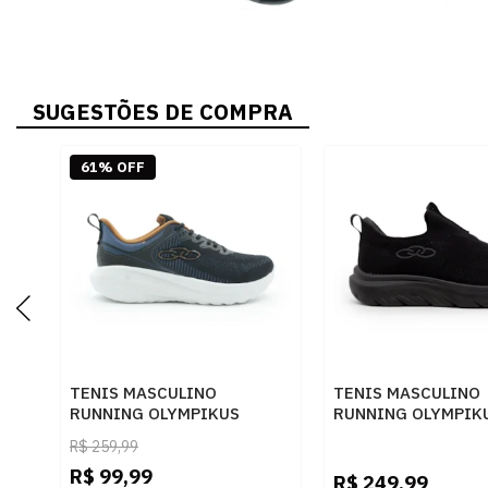
SUGESTÕES DE COMPRA
61% OFF
TENIS MASCULINO
TENIS MASCULINO
RUNNING OLYMPIKUS
RUNNING OLYMPIKU
43581388 PRETOPETROLEO
PTOPTO
R$
259,99
R$
99,99
R$
249,99