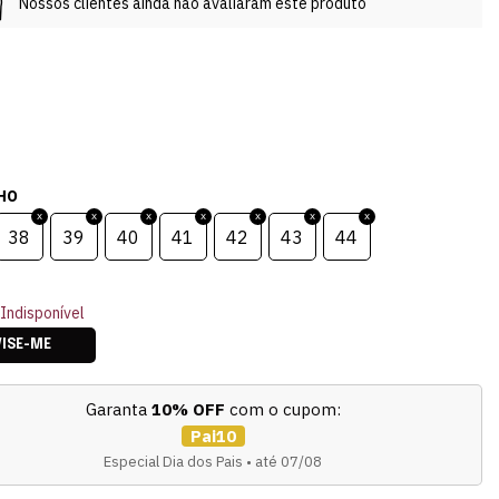
Nossos clientes ainda não avaliaram este produto
HO
38
39
40
41
42
43
44
Indisponível
VISE-ME
Garanta
10% OFF
com o cupom:
Pai10
Especial Dia dos Pais • até 07/08