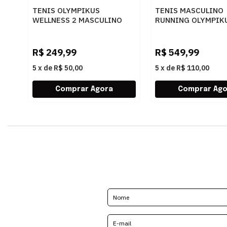
TENIS OLYMPIKUS
TENIS MASCULINO
WELLNESS 2 MASCULINO
RUNNING OLYMPIK
PRETO - 259828
CORRE MAX 43758
PTOGF
R$
249,99
R$
549,99
5
x
de
R$ 50,00
5
x
de
R$ 110,00