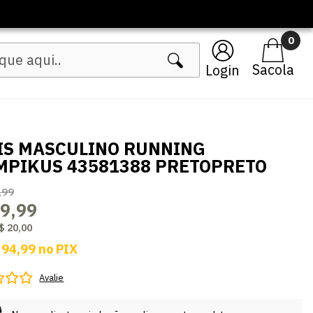
🔥 Lançamentos Femininos
0
Login
IS MASCULINO RUNNING
MPIKUS 43581388 PRETOPRETO
,99
9,99
$ 20,00
 94,99
no
PIX
Avalie