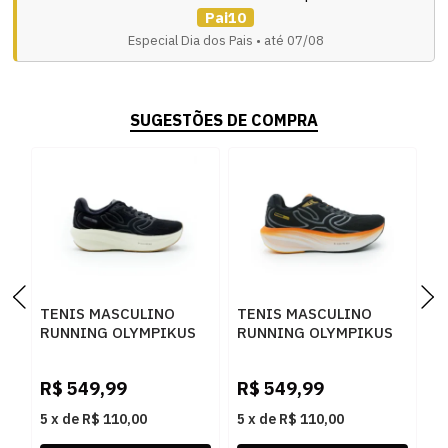
Pai10
Especial Dia dos Pais • até 07/08
SUGESTÕES DE COMPRA
TENIS MASCULINO
TENIS MASCULINO
T
RUNNING OLYMPIKUS
RUNNING OLYMPIKUS
R
CORRE MAX 43758365
CORRE MAX 43758365
C
PTOGF
PTLJA
A
R$
549,99
R$
549,99
R
5
x
de
R$ 110,00
5
x
de
R$ 110,00
5