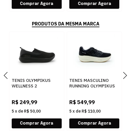
PRODUTOS DA MESMA MARCA
TENIS OLYMPIKUS
TENIS MASCULINO
T
WELLNESS 2
RUNNING OLYMPIKUS
C
MASCULINO PRETO -
CORRE MAX 43758365
O
259828
PTOGF
R$
249,99
R$
549,99
R
5
x
de
R$ 50,00
5
x
de
R$ 110,00
5