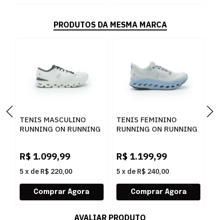
PRODUTOS DA MESMA MARCA
TENIS MASCULINO
TENIS FEMININO
T
RUNNING ON RUNNING
RUNNING ON RUNNING
R
3ME30040791
CLOUDSURFE
C
IVORYBLACK
3WF30103660
3
R$
1.099,99
R$
1.199,99
R
GLACIERDUST
M
5
x
de
R$ 220,00
5
x
de
R$ 240,00
5
AVALIAR PRODUTO