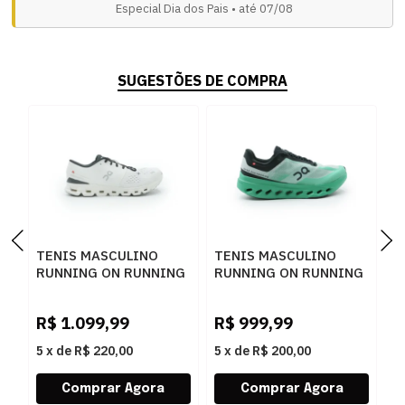
Especial Dia dos Pais • até 07/08
SUGESTÕES DE COMPRA
TENIS MASCULINO
TENIS MASCULINO
T
RUNNING ON RUNNING
RUNNING ON RUNNING
R
3ME30040791
CLOUDSURFE
O
IVORYBLACK
3ME30022955
3
R$
1.099,99
R$
999,99
R
MINTBLACK
5
x
de
R$ 220,00
5
x
de
R$ 200,00
5