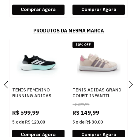
PRODUTOS DA MESMA MARCA
50% OFF
TENIS FEMININO
TENIS ADIDAS GRAND
I
RUNNING ADIDAS
COURT INFANTIL
T
BOOST RUN KJ0963
ROSA/CLARO - 282939
O
R$
299,99
PRETO
F
R$
599,99
R$
149,99
R
5
x
de
R$ 120,00
5
x
de
R$ 30,00
5