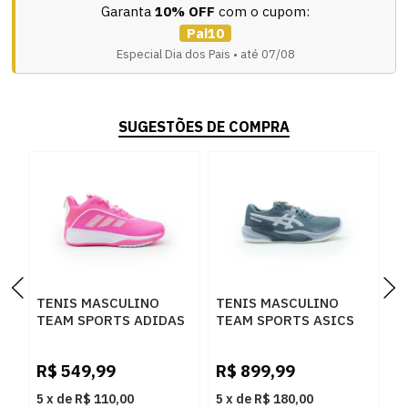
Garanta
10% OFF
com o cupom:
Pai10
Especial Dia dos Pais • até 07/08
SUGESTÕES DE COMPRA
TENIS MASCULINO
TENIS MASCULINO
T
TEAM SPORTS ADIDAS
TEAM SPORTS ASICS
T
OWNTHEGAME JS2172
CHALLENGER
C
LUCPNK
1041A508.020 020
1
R$
549,99
R$
899,99
R
5
x
de
R$ 110,00
5
x
de
R$ 180,00
5