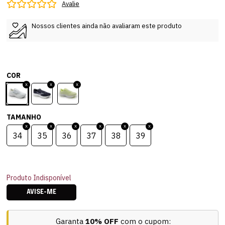
Avalie
Nossos clientes ainda não avaliaram este produto
COR
TAMANHO
34
35
36
37
38
39
Produto Indisponível
AVISE-ME
Garanta
10% OFF
com o cupom: