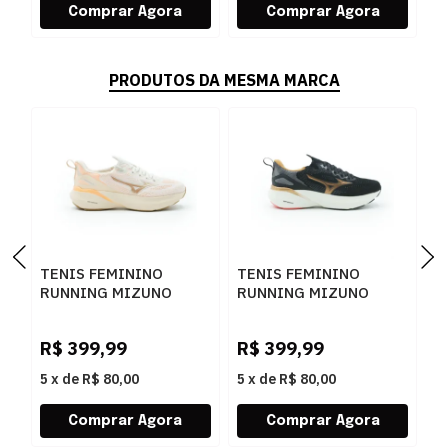
PRODUTOS DA MESMA MARCA
TENIS FEMININO
TENIS FEMININO
T
RUNNING MIZUNO
RUNNING MIZUNO
R
GLOW 3 101133133
GLOW 3 101133133
E
ARTPES
PTBRZ
A
R$
399,99
R$
399,99
R
5
x
de
R$ 80,00
5
x
de
R$ 80,00
5