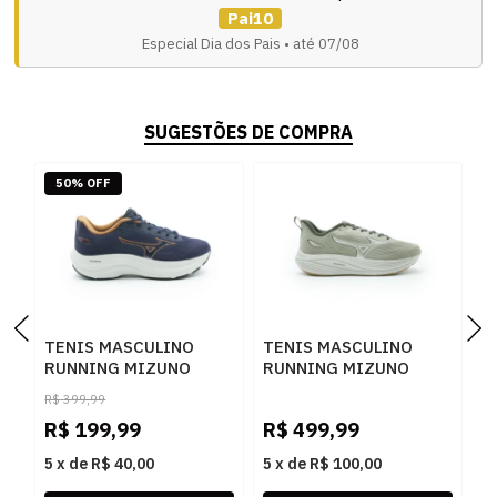
Pai10
Especial Dia dos Pais • até 07/08
SUGESTÕES DE COMPRA
50% OFF
TENIS MASCULINO
TENIS MASCULINO
T
RUNNING MIZUNO
RUNNING MIZUNO
R
ENIGMA 2 101017017
ENIGMA 3 101144144
E
R$
399,99
MARINO
VERMUS
A
R$
199,99
R$
499,99
R
5
x
de
R$ 40,00
5
x
de
R$ 100,00
5