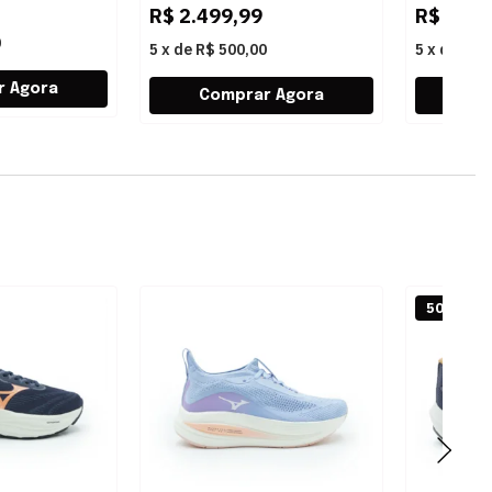
R$
2.499,99
R$
2.49
0
5
x
de
R$ 500,00
5
x
de
R$ 
50% OFF