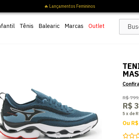
🔥 
nfantil
Tênis
Balearic
Marcas
Outlet
TEN
MAS
R$ 799
R$ 
5
x
de
R
Ou
R$