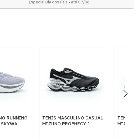
Especial Dia dos Pais • até 07/08
INO RUNNING
TENIS MASCULINO CASUAL
TENIS M
 SKYWA
MIZUNO PROPHECY 1
MIZUNO 
LA44
102389003 PTGXPP
1023890