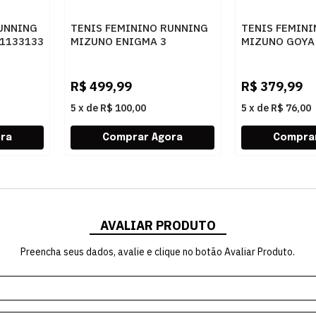
UNNING
TENIS FEMININO RUNNING
TENIS FEMIN
1133133
MIZUNO ENIGMA 3
MIZUNO GOYA 
101144144 ARENIT
MRHPAP
R$
499,99
R$
379,99
5
x
de
R$ 100,00
5
x
de
R$ 76,00
AVALIAR PRODUTO
Preencha seus dados, avalie e clique no botão Avaliar Produto.