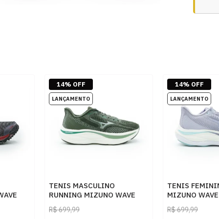
14% OFF
14% OFF
TENIS MASCULINO
TENIS FEMIN
WAVE
RUNNING MIZUNO WAVE
MIZUNO WAVE
 CZVMPT
SKYWA 101143143 VDRDML
101143143 LI
R$
699,99
R$
699,99