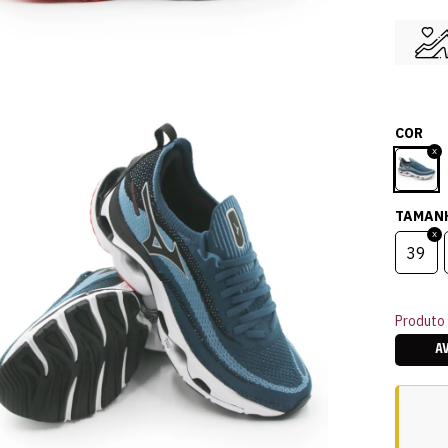
COR
TAMAN
39
Produto 
A