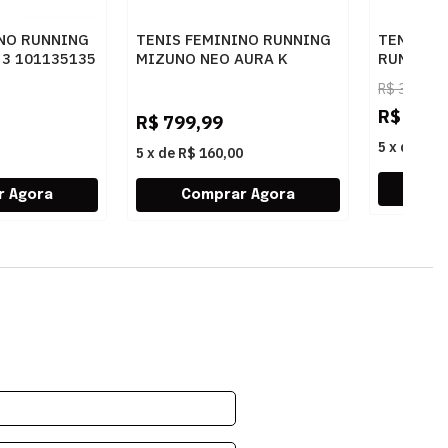
INO RUNNING
TENIS FEMININO RUNNING
TENIS M
3 101135135
MIZUNO NEO AURA K
RUNNING
101114114 AZCLAR
2 10101
R$
399,99
R$
199,
R$
799,99
5
x
de
R$ 
5
x
de
R$ 160,00