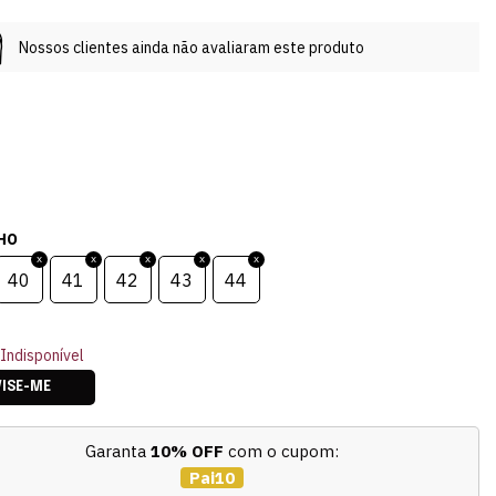
Nossos clientes ainda não avaliaram este produto
HO
40
41
42
43
44
Indisponível
VISE-ME
Garanta
10% OFF
com o cupom:
Pai10