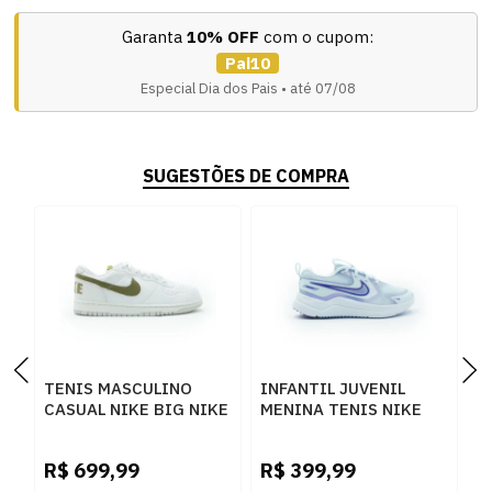
Garanta
10% OFF
com o cupom:
Pai10
Especial Dia dos Pais • até 07/08
SUGESTÕES DE COMPRA
TENIS MASCULINO
INFANTIL JUVENIL
T
CASUAL NIKE BIG NIKE
MENINA TENIS NIKE
C
L 854166-100
COSMIC IV7128-400
V
100CINZA
400
1
R$
699,99
R$
399,99
R