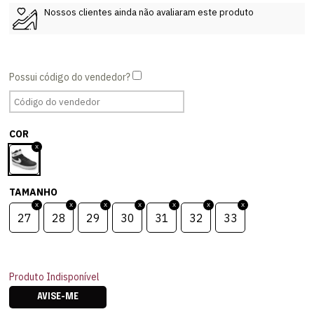
Nossos clientes ainda não avaliaram este produto
COR
TAMANHO
27
28
29
30
31
32
33
Produto Indisponível
AVISE-ME