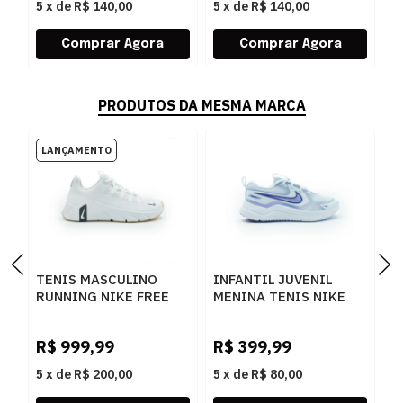
5
x
de
R$ 140,00
5
x
de
R$ 140,00
5
PRODUTOS DA MESMA MARCA
TENIS MASCULINO
INFANTIL JUVENIL
I
RUNNING NIKE FREE
MENINA TENIS NIKE
M
METCO II7405
COSMIC IV7128-400
F
101BRANCO
400
5
R$
999,99
R$
399,99
R
5
x
de
R$ 200,00
5
x
de
R$ 80,00
5