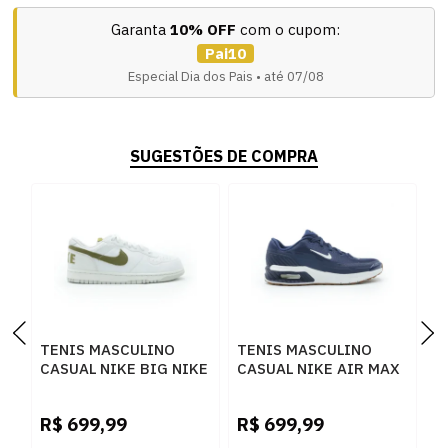
Garanta
10% OFF
com o cupom:
Pai10
Especial Dia dos Pais • até 07/08
SUGESTÕES DE COMPRA
TENIS MASCULINO
TENIS MASCULINO
T
CASUAL NIKE BIG NIKE
CASUAL NIKE AIR MAX
C
L 854166-100
BI IO9416-400
E
100CINZA
400AZUL
B
R$
699,99
R$
699,99
R