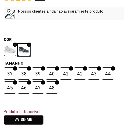
Nossos clientes ainda não avaliaram este produto
COR
TAMANHO
37
38
39
40
41
42
43
44
45
46
47
48
Produto Indisponível
AVISE-ME