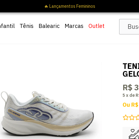
nfantil
Tênis
Balearic
Marcas
Outlet
TEN
GEL
R$ 
5
x
de
R
Ou
R$