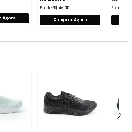
5
x
de
R$ 46,00
5
x
de
R$ 