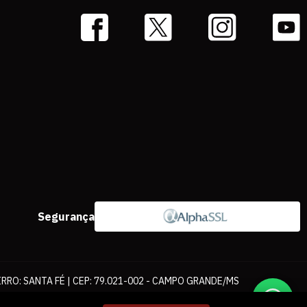
Segurança
IRRO: SANTA FÉ | CEP: 79.021-002 - CAMPO GRANDE/MS
ernet. As fotos, textos e layout aqui veiculados são de propriedade da