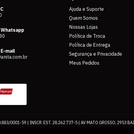
AC
Ajuda e Suporte
0
Quem Somos
Nossas Lojas
 Whatsapp
80
Política de Troca
Política de Entrega
E-mail
Segurança e Privacidade
anita.com.br
Meus Pedidos
883/0001-59 | INSCR. EST. 28.262.737-5 | AV MATO GROSSO, 2953 BA
os de pagamento expostos aqui são válidos apenas para compras via int