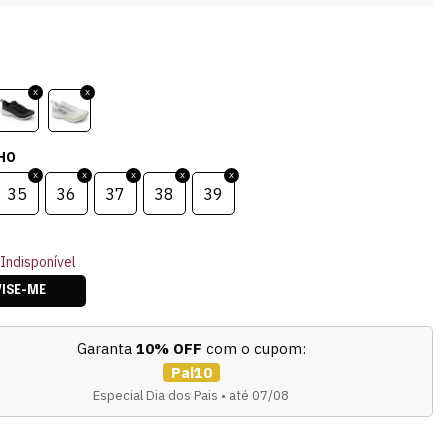
HO
35
36
37
38
39
Indisponível
VISE-ME
Garanta
10% OFF
com o cupom:
Pai10
Especial Dia dos Pais • até 07/08