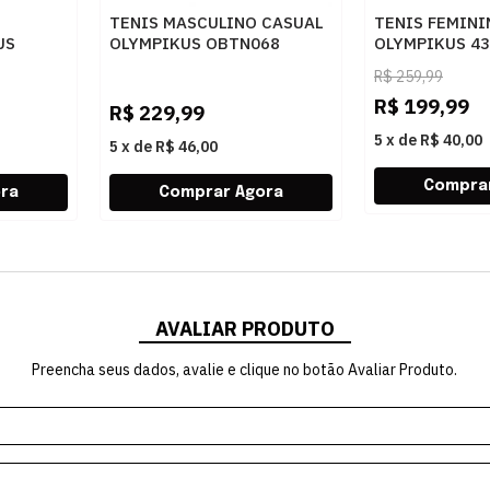
TENIS MASCULINO CASUAL
TENIS FEMIN
US
OLYMPIKUS OBTN068
OLYMPIKUS 4
365
PRETO
VERDEJADE
R$
259,99
R$
199,99
R$
229,99
5
x
de
R$ 40,00
5
x
de
R$ 46,00
AVALIAR PRODUTO
Preencha seus dados, avalie e clique no botão Avaliar Produto.