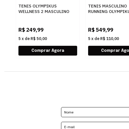
TENIS OLYMPIKUS
TENIS MASCULINO
WELLNESS 2 MASCULINO
RUNNING OLYMPIK
PRETO - 259828
CORRE MAX 43758
PTOGF
R$
249,99
R$
549,99
5
x
de
R$ 50,00
5
x
de
R$ 110,00