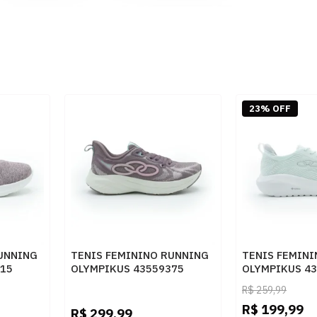
23% OFF
UNNING
TENIS FEMININO RUNNING
TENIS FEMIN
415
OLYMPIKUS 43559375
OLYMPIKUS 4
A
AMEIXA
VERDEJADE
R$
259,99
R$
199,99
R$
299,99