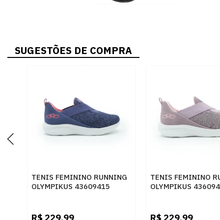
SUGESTÕES DE COMPRA
TENIS FEMININO RUNNING
TENIS FEMININO R
OLYMPIKUS 43609415
OLYMPIKUS 43609
MESCLASTONE
MESCLAVANGUARD
R$
229,99
R$
229,99