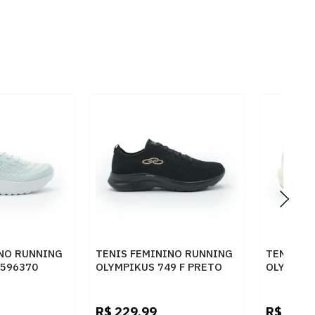
INO RUNNING
TENIS FEMININO RUNNING
TENIS F
3596370
OLYMPIKUS 749 F PRETO
OLYMPIK
4375836
R$
229,99
R$
549,