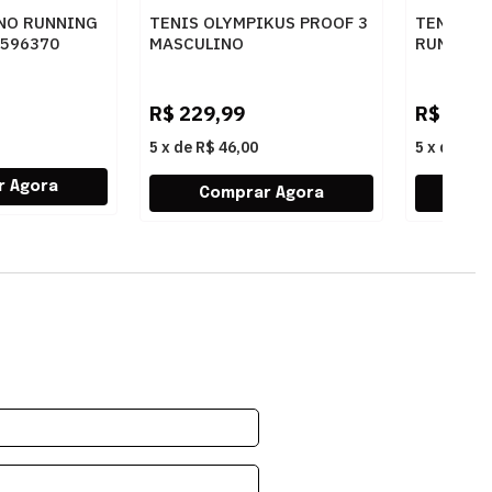
INO RUNNING
TENIS OLYMPIKUS PROOF 3
TENIS M
3596370
MASCULINO
RUNNING
PRETO/CHUMBO - 252813
CORRE M
PTOPT
R$
229,99
R$
549,
5
x
de
R$ 46,00
5
x
de
R$ 