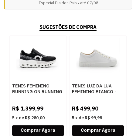
Especial Dia dos Pais • até 07/08
SUGESTÕES DE COMPRA
TENIS FEMININO
TENIS LUZ DA LUA
T
RUNNING ON RUNNING
FEMININO BIANCO -
F
3WE10111197 PTOBCO
267632
2
R$
1.399,99
R$
499,90
R
5
x
de
R$ 280,00
5
x
de
R$ 99,98
5