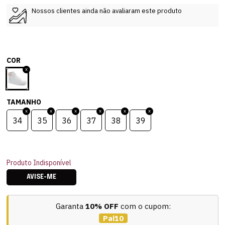
Nossos clientes ainda não avaliaram este produto
COR
TAMANHO
34
35
36
37
38
39
Produto Indisponível
AVISE-ME
Garanta
10% OFF
com o cupom:
Pai10