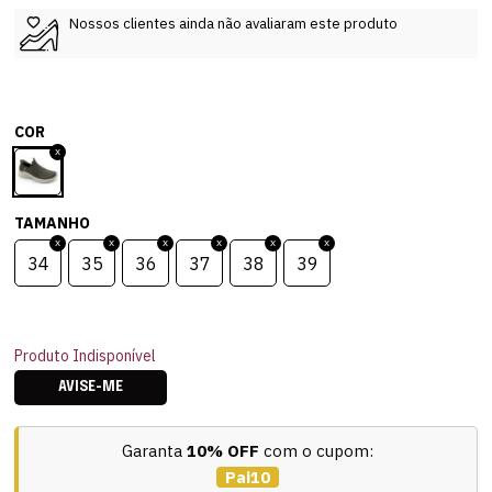
Nossos clientes ainda não avaliaram este produto
COR
TAMANHO
34
35
36
37
38
39
Produto Indisponível
AVISE-ME
Garanta
10% OFF
com o cupom:
Pai10