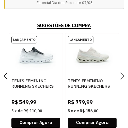
Especial Dia dos Pais • até 07/08
SUGESTÕES DE COMPRA
TENIS FEMININO
TENIS FEMININO
T
RUNNING SKECHERS
RUNNING SKECHERS
R
GLIDE-STEP 150437
GLIDE-STEP 150514
G
WBK
NTGD
1
R$
549,99
R$
779,99
R
O
5
x
de
R$ 110,00
5
x
de
R$ 156,00
5