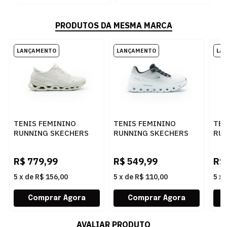
PRODUTOS DA MESMA MARCA
TENIS FEMININO
TENIS FEMININO
TE
RUNNING SKECHERS
RUNNING SKECHERS
RU
GLIDE-STEP 150514
GLIDE-STEP 150437
GLI
NTGD
WBK
GR
R$
779,99
R$
549,99
R$
5
x
de
R$ 156,00
5
x
de
R$ 110,00
5
x
AVALIAR PRODUTO