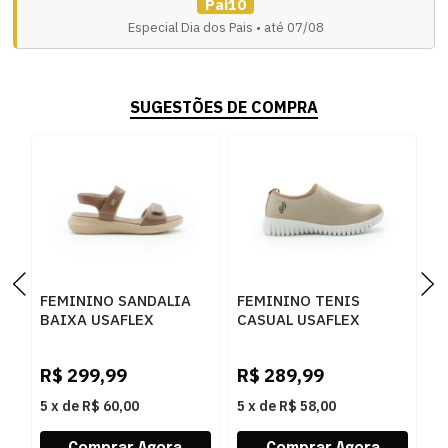
Pai10
Especial Dia dos Pais • até 07/08
SUGESTÕES DE COMPRA
FEMININO SANDALIA
FEMININO TENIS
F
BAIXA USAFLEX
CASUAL USAFLEX
C
AP26001 004 CANELA
AE2208 CAMEL
U
R$
299,99
R$
289,99
R
5
x
de
R$ 60,00
5
x
de
R$ 58,00
5