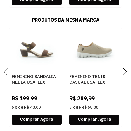
PRODUTOS DA MESMA MARCA
FEMININO SANDALIA
FEMININO TENIS
F
MEDIA USAFLEX
CASUAL USAFLEX
O
UD28005002 PINHAO
AE2208 CAMEL
U
R$
199,99
R$
289,99
R
5
x
de
R$ 40,00
5
x
de
R$ 58,00
5