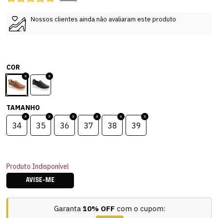
Nossos clientes ainda não avaliaram este produto
COR
TAMANHO
34
35
36
37
38
39
Produto Indisponível
AVISE-ME
Garanta
10% OFF
com o cupom: