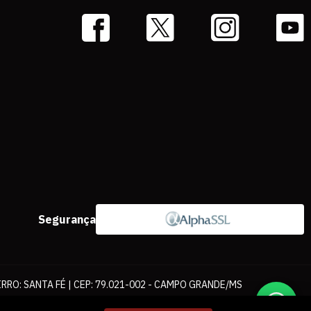
Segurança
IRRO: SANTA FÉ | CEP: 79.021-002 - CAMPO GRANDE/MS
ernet. As fotos, textos e layout aqui veiculados são de propriedade da