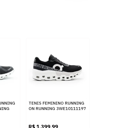
UNNING
TENIS FEMININO RUNNING
NING
ON RUNNING 3WE10111197
BCO
PTOBCO
R$
1.399,99