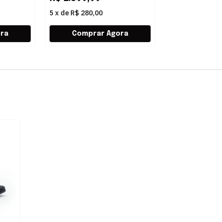
5
x
de
R$ 280,00