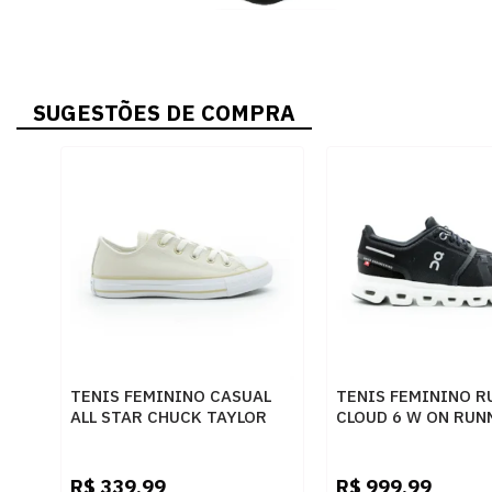
SUGESTÕES DE COMPRA
TENIS FEMININO CASUAL
TENIS FEMININO R
ALL STAR CHUCK TAYLOR
CLOUD 6 W ON RUN
CT04500006
3WF10060299 PTO
0006NUDECAQUI
R$
339,99
R$
999,99