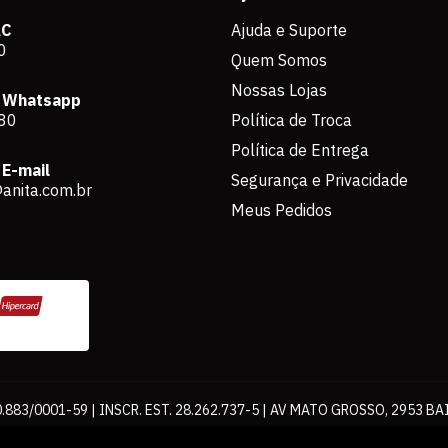
AC
Ajuda e Suporte
0
Quem Somos
Nossas Lojas
 Whatsapp
80
Política de Troca
Política de Entrega
E-mail
Segurança e Privacidade
anita.com.br
Meus Pedidos
883/0001-59 | INSCR. EST. 28.262.737-5 | AV MATO GROSSO, 2953 BA
os de pagamento expostos aqui são válidos apenas para compras via int