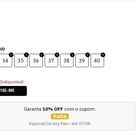
HO
34
35
36
37
38
39
40
Indisponível
VISE-ME
Garanta
10% OFF
com o cupom:
Pai10
Especial Dia dos Pais • até 07/08