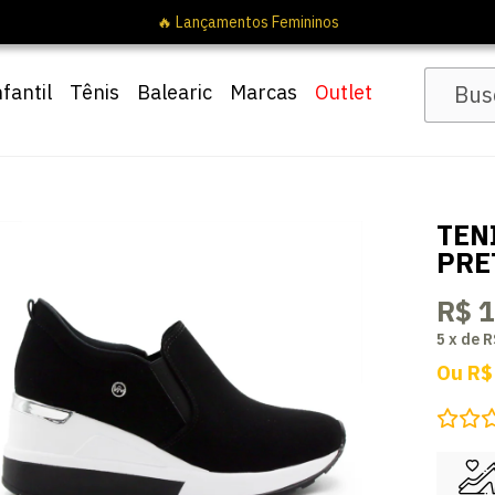
nfantil
Tênis
Balearic
Marcas
Outlet
TEN
PRE
R$ 
5
x
de
R
Ou
R$