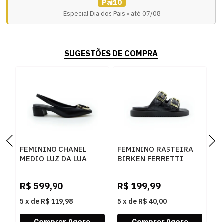
Pai10
Especial Dia dos Pais • até 07/08
SUGESTÕES DE COMPRA
FEMININO CHANEL
FEMININO RASTEIRA
F
MEDIO LUZ DA LUA
BIRKEN FERRETTI
C
81080002 SAARA
Z615628877 CROCO
C
PRETO CERVO PRETO
PRETO SKIN PRETO
B
R$
599,90
R$
199,99
R
5
x
de
R$ 119,98
5
x
de
R$ 40,00
5