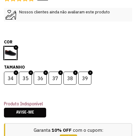
Nossos clientes ainda não avaliaram este produto
COR
TAMANHO
34
35
36
37
38
39
Produto Indisponível
AVISE-ME
Garanta
10% OFF
com o cupom: