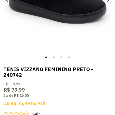
TENIS VIZZANO FEMININO PRETO -
240742
R$ 119,99
R$ 79,99
5
x
de
R$ 16,00
Ou
R$ 75,99
no
PIX
Avalie