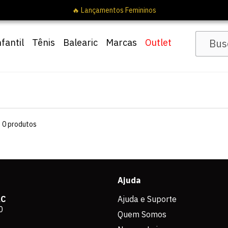
🔥 Lançamentos Femininos
nfantil
Tênis
Balearic
Marcas
Outlet
s
0
produtos
Ajuda
AC
Ajuda e Suporte
0
Quem Somos