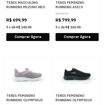
TENIS MASCULINO
TENIS FEMININO
RUNNING MIZUNO NEO
RUNNING ASICS
VORTEX 101141141
CUMULUS 28
R$
999,99
PTPT69
1012B916.020 020
R$
699,99
R$
799,99
5
x
de
R$ 140,00
5
x
de
R$ 160,00
TENIS FEMININO
TENIS FEMININO
RUNNING OLYMPIKUS
RUNNING OLYMPIKUS
43609415
749 F PRETO