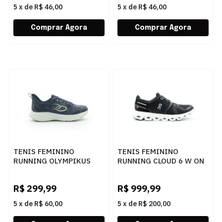
5
x
de
R$ 46,00
5
x
de
R$ 46,00
TENIS FEMININO
TENIS FEMININO
RUNNING OLYMPIKUS
RUNNING CLOUD 6 W ON
SWIFT 5 43559375
RUNNING 3WF10060299
MARINHO
PTOBCO
R$
299,99
R$
999,99
5
x
de
R$ 60,00
5
x
de
R$ 200,00