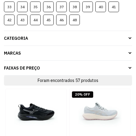
33
34
35
36
37
38
39
40
41
42
43
44
45
46
48
CATEGORIA
MARCAS
FAIXAS DE PREÇO
Foram encontrados
57
produtos
20% OFF