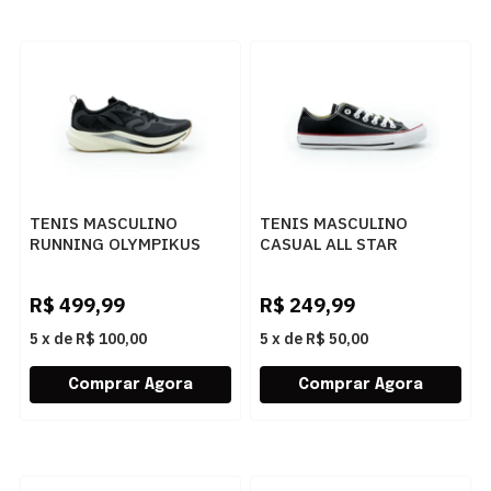
TENIS MASCULINO
TENIS MASCULINO
RUNNING OLYMPIKUS
CASUAL ALL STAR
CORRE VENT 43447473
CT0001 PTOVMH.
PTOCH
R$
499,99
R$
249,99
5
x
de
R$ 100,00
5
x
de
R$ 50,00