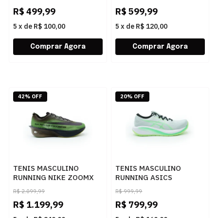
VERMUS
R$
499,99
R$
599,99
5
x
de
R$ 100,00
5
x
de
R$ 120,00
42% OFF
20% OFF
TENIS MASCULINO
TENIS MASCULINO
RUNNING NIKE ZOOMX
RUNNING ASICS
VAPO IQ3418-399 399
CUMULUS 28
R$
2.099,99
R$
999,99
1011C143.400 400
R$
1.199,99
R$
799,99