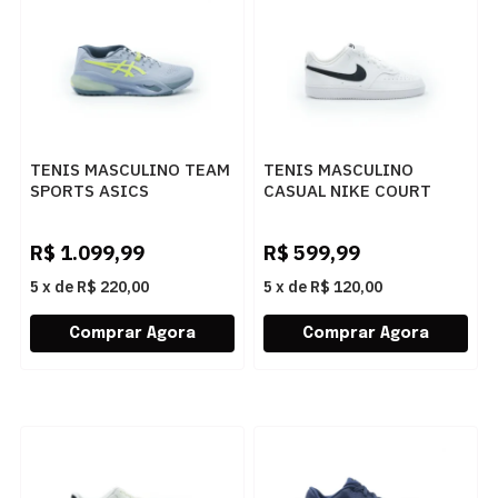
TENIS MASCULINO TEAM
TENIS MASCULINO
SPORTS ASICS
CASUAL NIKE COURT
RESOLUTION
VISI DH2987-101
1041A481.402 402
101BRANCOPRETO
R$
1.099,99
R$
599,99
5
x
de
R$ 220,00
5
x
de
R$ 120,00