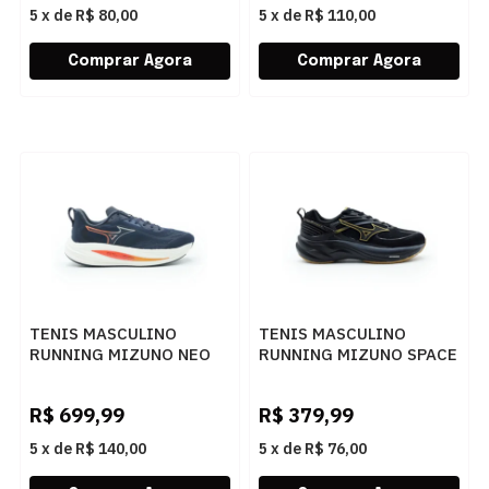
5
x
de
R$ 80,00
5
x
de
R$ 110,00
TENIS MASCULINO
TENIS MASCULINO
RUNNING MIZUNO NEO
RUNNING MIZUNO SPACE
VORTEX 101141141
6 101146146 PTPT69
MARINO
R$
699,99
R$
379,99
5
x
de
R$ 140,00
5
x
de
R$ 76,00