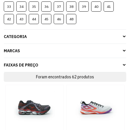
33
34
35
36
37
38
39
40
41
42
43
44
45
46
48
CATEGORIA
MARCAS
FAIXAS DE PREÇO
Foram encontrados
62
produtos