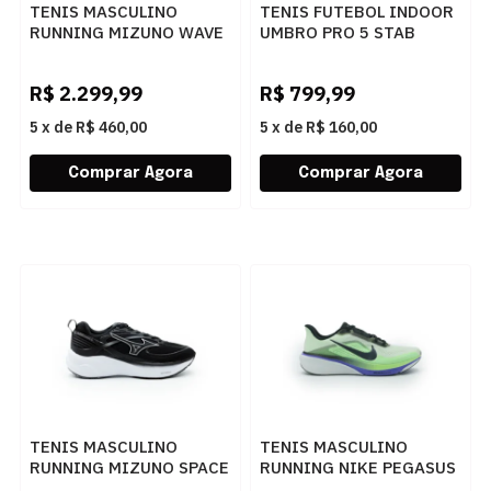
TENIS MASCULINO
TENIS FUTEBOL INDOOR
RUNNING MIZUNO WAVE
UMBRO PRO 5 STAB
PROPH 102426003
U03FB00439 241BRANCO
CZVMPT
R$
2.299,99
R$
799,99
5
x
de
R$ 460,00
5
x
de
R$ 160,00
TENIS MASCULINO
TENIS MASCULINO
RUNNING MIZUNO SPACE
RUNNING NIKE PEGASUS
6 101146146 PRET90
42 IB1873 702AMARELO