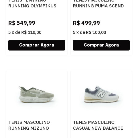
RUNNING OLYMPIKUS
RUNNING PUMA SCEND
CORRE MAX 43758365
PRO 31077901 01
ARTPTO
R$
549,99
R$
499,99
5
x
de
R$ 110,00
5
x
de
R$ 100,00
TENIS MASCULINO
TENIS MASCULINO
RUNNING MIZUNO
CASUAL NEW BALANCE
ENIGMA 3 101144144
U574 U5748TF