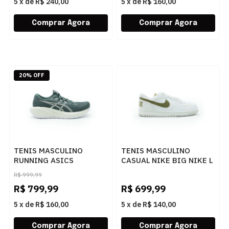
5
x
de
R$ 240,00
5
x
de
R$ 160,00
20% OFF
TENIS MASCULINO
TENIS MASCULINO
RUNNING ASICS
CASUAL NIKE BIG NIKE L
CUMULUS 28
854166-100 100CINZA
R$
999,99
1011C143.300 300
R$
799,99
R$
699,99
5
x
de
R$ 160,00
5
x
de
R$ 140,00