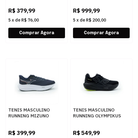
R$
379,99
R$
999,99
5
x
de
R$ 76,00
5
x
de
R$ 200,00
TENIS MASCULINO
TENIS MASCULINO
RUNNING MIZUNO
RUNNING OLYMPIKUS
LIVELY 101177177
CORRE MAX 43758365
MARINO
PTOPT
R$
399,99
R$
549,99