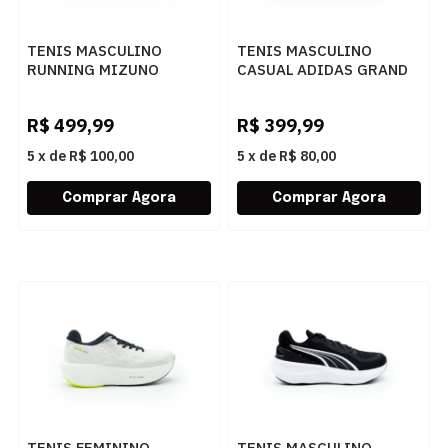
TENIS MASCULINO
TENIS MASCULINO
RUNNING MIZUNO
CASUAL ADIDAS GRAND
101144144 PRET90
COUR KJ7814
FTWWHTCBLACKFTWWHT
R$
499,99
R$
399,99
5
x
de
R$ 100,00
5
x
de
R$ 80,00
TENIS FEMININO
TENIS MASCULINO