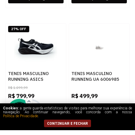
27% OFF
TENIS MASCULINO
TENIS MASCULINO
RUNNING ASICS
RUNNING UA 6006985
NOVABLAST
WHMTSL.
R$
1.099,99
1011C193.001 004
R$
799,99
R$
499,99
5
x
de
R$ 160,00
5
x
de
R$ 100,00
Cookies:
a gente guarda estatísticas de visitas para melhorar sua experiência de
navegação. Ao continuar navegando, você concorda com a nossa
Política de Privacidade
.
CONTINUAR E FECHAR