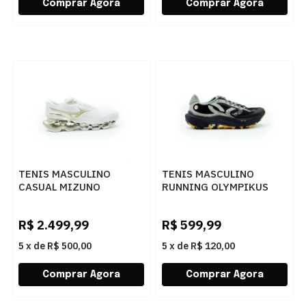
TENIS MASCULINO
TENIS MASCULINO
CASUAL MIZUNO
RUNNING OLYMPIKUS
PROPHECY S 102389003
CORRE TRIL 43340469
BCOGOL
PTOMSG
R$
2.499,99
R$
599,99
5
x
de
R$ 500,00
5
x
de
R$ 120,00