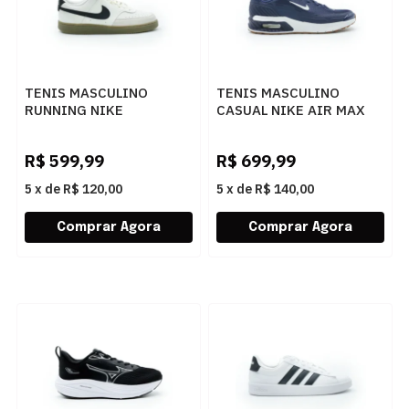
TENIS MASCULINO
TENIS MASCULINO
RUNNING NIKE
CASUAL NIKE AIR MAX
FQ8075133 BGEPTO
BI IO9416-400 400AZUL
R$
599,99
R$
699,99
5
x
de
R$ 120,00
5
x
de
R$ 140,00