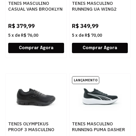
TENIS MASCULINO
TENIS MASCULINO
CASUAL VANS BROOKLYN
RUNNING UA WING2
L VN000D7QEMVCASA
6006988 BKBKGU
BLACK
R$
379,99
R$
349,99
5
x
de
R$ 76,00
5
x
de
R$ 70,00
TENIS OLYMPIKUS
TENIS MASCULINO
PROOF 3 MASCULINO
RUNNING PUMA DASHER
PRETO/CHUMBO -
LIT 31434901 BLACK