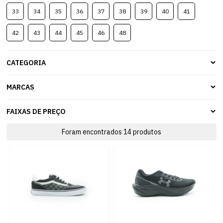
33
34
35
36
37
38
39
40
41
42
43
44
45
46
48
CATEGORIA
MARCAS
FAIXAS DE PREÇO
Foram encontrados
14
produtos