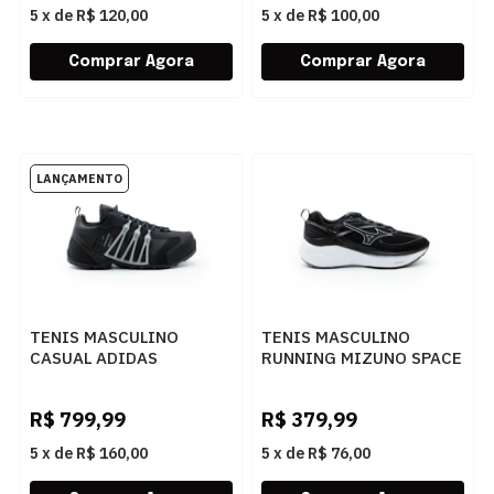
5
x
de
R$ 120,00
5
x
de
R$ 100,00
TENIS MASCULINO
TENIS MASCULINO
CASUAL ADIDAS
RUNNING MIZUNO SPACE
HELLBENDER KZ8594
6 101146146 PRET90
PRETO
R$
799,99
R$
379,99
5
x
de
R$ 160,00
5
x
de
R$ 76,00