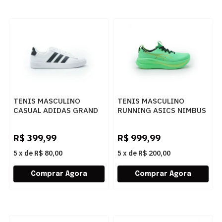
TENIS MASCULINO
TENIS MASCULINO
CASUAL ADIDAS GRAND
RUNNING ASICS NIMBUS
COUR KJ7814
28 1011C127-300 300
FTWWHTCBLACKFTWWHT
R$
399,99
R$
999,99
5
x
de
R$ 80,00
5
x
de
R$ 200,00