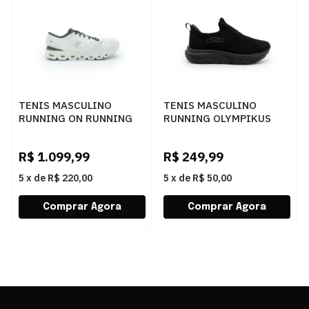
TENIS MASCULINO
TENIS MASCULINO
RUNNING ON RUNNING
RUNNING OLYMPIKUS
3ME30040791
329 M PTOPTO
IVORYBLACK
R$
1.099,99
R$
249,99
5
x
de
R$ 220,00
5
x
de
R$ 50,00