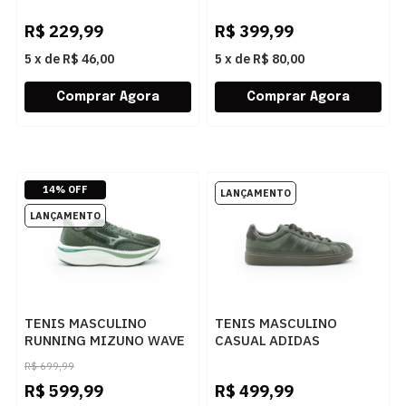
252813
R$
229,99
R$
399,99
5
x
de
R$ 46,00
5
x
de
R$ 80,00
14% OFF
TENIS MASCULINO
TENIS MASCULINO
RUNNING MIZUNO WAVE
CASUAL ADIDAS
SKYWA 101143143
STREETTALK KJ7440
R$
699,99
VDRDML
VERDE
R$
599,99
R$
499,99